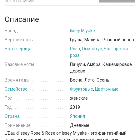
нет в наличии
Описание
Бренд
Issey Miyake
Верхние ноты
Груша, Малина, Розовый перец
Ноты сердца
Роза
,
Османтус
,
Болгарская
роза
Базовые ноты
Пачули, Амбра, Кашемировое
дерево
Время года
Весна, Лето, Осень
Семейство
Фруктовые
,
Цветочные
Пол
женские
Год
2019
Страна
Япония
Применение
Дневные
L'Eau d'Issey Rose & Rose от Issey Miyake - это фантазийный
парфюм, который раскрывается свежими фруктовыми