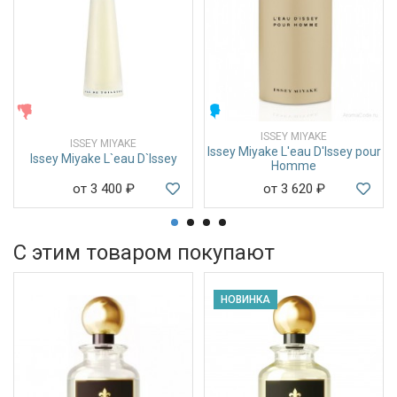
ЖЕНСКИЕ
МУЖСКИЕ
ISSEY MIYAKE
ISSEY MIYAKE
Issey Miyake L'eau D'Issey pour
Issey Miyake L`eau D`Issey
Homme
от 3 400
₽
от 3 620
₽
С этим товаром покупают
НОВИНКА