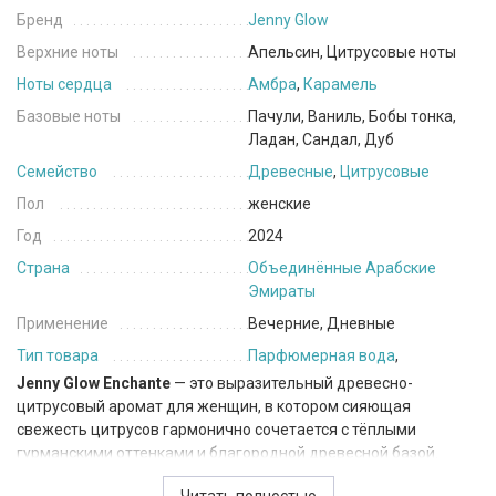
Бренд
Jenny Glow
Верхние ноты
Апельсин, Цитрусовые ноты
Ноты сердца
Амбра
,
Карамель
Базовые ноты
Пачули, Ваниль, Бобы тонка,
Ладан, Сандал, Дуб
Семейство
Древесные
,
Цитрусовые
Пол
женские
Год
2024
Страна
Объединённые Арабские
Эмираты
Применение
Вечерние, Дневные
Тип товара
Парфюмерная вода
,
Jenny Glow Enchante
— это выразительный древесно-
цитрусовый аромат для женщин, в котором сияющая
свежесть цитрусов гармонично сочетается с тёплыми
гурманскими оттенками и благородной древесной базой.
Композиция обладает современным, элегантным характером