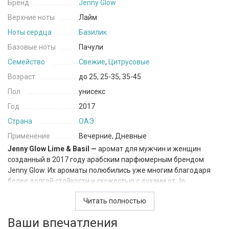
Бренд
Jenny Glow
Верхние ноты
Лайм
Ноты сердца
Базилик
Базовые ноты
Пачули
Семейство
Свежие
,
Цитрусовые
Возраст
до 25, 25-35, 35-45
Пол
унисекс
Год
2017
Страна
ОАЭ
Применение
Вечерние, Дневные
Jenny Glow Lime & Basil —
аромат для мужчин и женщин
созданный в 2017 году арабским парфюмерным брендом
Jenny Glow. Их ароматы полюбились уже многим благодаря
более долгой стойкости и схожестью с духами от Jo
Malone. Их творения гармонично сочетают в себе лучшие
Читать полностью
восточные традиции создания ароматов и классические
основы европейской парфюмерии.
Ваши впечатления