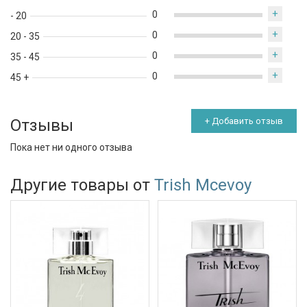
утончённой роскошью.
+
0
- 20
+
0
20 - 35
+
0
35 - 45
+
0
45 +
Отзывы
+ Добавить отзыв
Пока нет ни одного отзыва
Другие товары от
Trish Mcevoy