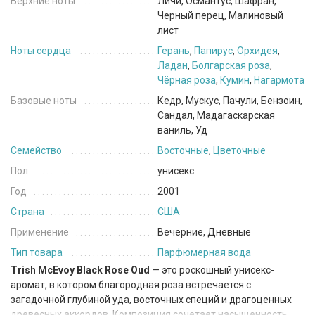
Верхние ноты
Личи, Османтус, Шафран,
Черный перец, Малиновый
лист
Ноты сердца
Герань
,
Папирус
,
Орхидея
,
Ладан
,
Болгарская роза
,
Чёрная роза
,
Кумин
,
Нагармота
Базовые ноты
Кедр, Мускус, Пачули, Бензоин,
Сандал, Мадагаскарская
ваниль, Уд
Семейство
Восточные
,
Цветочные
Пол
унисекс
Год
2001
Страна
США
Применение
Вечерние, Дневные
Тип товара
Парфюмерная вода
Trish McEvoy Black Rose Oud
— это роскошный унисекс-
аромат, в котором благородная роза встречается с
загадочной глубиной уда, восточных специй и драгоценных
древесных аккордов. Композиция сочетает насыщенность