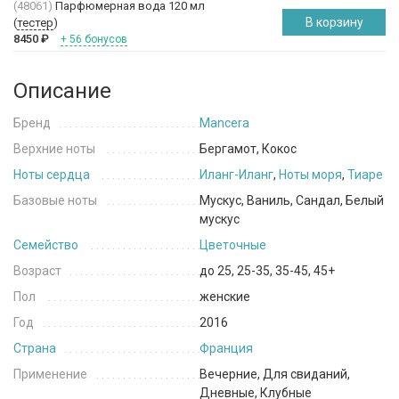
(48061)
Парфюмерная вода 120 мл
В корзину
(
тестер
)
8450
₽
+ 56 бонусов
Описание
Бренд
Mancera
Верхние ноты
Бергамот, Кокос
Ноты сердца
Иланг-Иланг
,
Ноты моря
,
Тиаре
Базовые ноты
Мускус, Ваниль, Сандал, Белый
мускус
Семейство
Цветочные
Возраст
до 25, 25-35, 35-45, 45+
Пол
женские
Год
2016
Страна
Франция
Применение
Вечерние, Для свиданий,
Дневные, Клубные