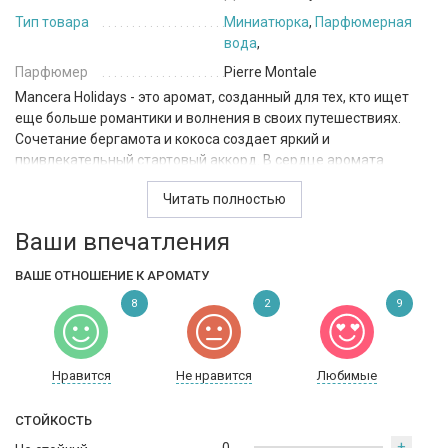
Тип товара
Миниатюрка
,
Парфюмерная
вода
,
Парфюмер
Pierre Montale
Mancera Holidays - это аромат, созданный для тех, кто ищет
еще больше романтики и волнения в своих путешествиях.
Сочетание бергамота и кокоса создает яркий и
привлекательный стартовый аккорд. В сердце аромата
раскрываются цветочные ноты иланг-иланга и тиаре,
Читать полностью
напоминающие теплый ветерок и голубые воды тропического
моря. Базовые ноты - ваниль, мускус, сандал и белый мускус -
Ваши впечатления
образуют мягкий и уютный финальный аккорд, который
приносит чувство умиротворения и безмятежности.
ВАШЕ ОТНОШЕНИЕ К АРОМАТУ
Данный парфюм подходит для любых случаев, таких как
8
2
9
дневные и вечерние мероприятия, клубные вечеринки и
свидания. Аромат Mancera Holidays создан парфюмером
Pierre Montale и произведен во Франции. Это цветочный
Нравится
Не нравится
Любимые
парфюм, который поможет вам создать ощущение
настоящего лета и приятных отдыхов.
СТОЙКОСТЬ
+