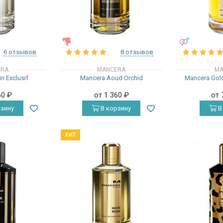
ЖЕНСКИЕ
УНИСЕКС
6 отзывов
8 отзывов
ERA
MANCERA
MA
n Exclusif
Mancera Aoud Orchid
Mancera Gold
60
₽
от 1 360
₽
от 
зину
В корзину
В
ХИТ