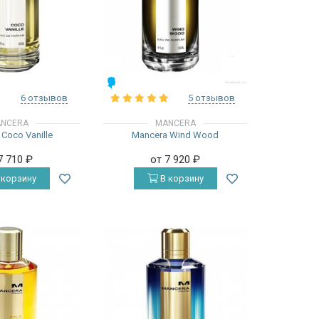
МУЖСКИЕ
6 отзывов
5 отзывов
NCERA
MANCERA
Coco Vanille
Mancera Wind Wood
7 710
₽
от 7 920
₽
 корзину
В корзину