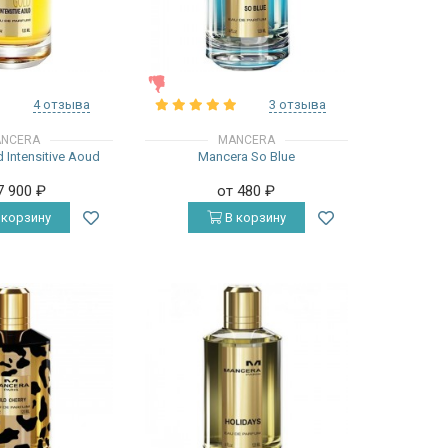
ЖЕНСКИЕ
4 отзыва
3 отзыва
NCERA
MANCERA
 Intensitive Aoud
Mancera So Blue
7 900
₽
от 480
₽
 корзину
В корзину