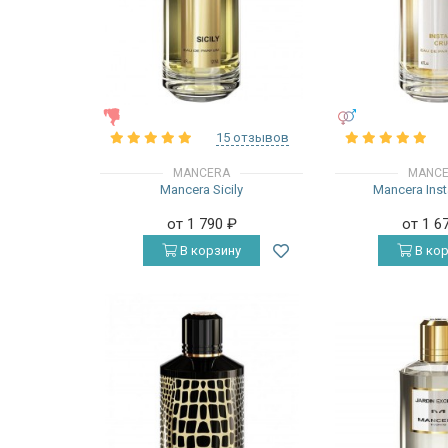
ЖЕНСКИЕ
УНИСЕКС
15 отзывов
MANCERA
MANC
Mancera Sicily
Mancera Inst
от 1 790
₽
от 1 6
В корзину
В кор