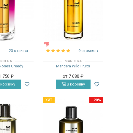
ЖЕНСКИЕ
23 отзыва
9 отзывов
NCERA
MANCERA
Roses Greedy
Mancera Wild Fruits
1 750
₽
от 7 680
₽
 корзину
В корзину
ХИТ
−20%