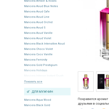
Mancera Amber & Roses
Mancera Aoud Blue Notes
Mancera Aoud Cafe
Mancera Aoud Line
Mancera Aoud Orchid
Mancera Aoud S
Mancera Aoud Vanille
Mancera Aoud Violet
Mancera Black Intensitive Aoud
Mancera Choco Violet
Mancera Coco Vanille
Mancera Feminity
Mancera Gold Prestigium
Mancera Holidays
Mancera Intense Instant Crush
Показать все
ДЛЯ МУЖЧИН
Понравился аромат 
Mancera Aqua Wood
друзьями в социальн
Mancera Black Gold