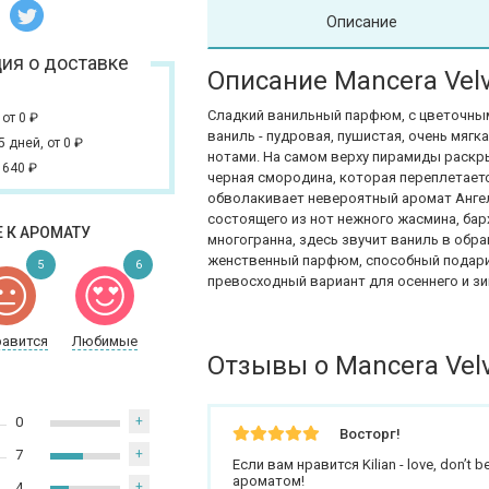
Описание
ия о доставке
Описание Mancera Velve
Сладкий ванильный парфюм, с цветочным
,
от 0
₽
ваниль - пудровая, пушистая, очень мяг
 5 дней,
от 0
₽
нотами. На самом верху пирамиды раскр
 640
₽
черная смородина, которая переплетаетс
обволакивает невероятный аромат Ангел
состоящего из нот нежного жасмина, бар
 К АРОМАТУ
многогранна, здесь звучит ваниль в обр
женственный парфюм, способный подарить
5
6
превосходный вариант для осеннего и зи
равится
Любимые
Отзывы о Mancera Velve
0
+
Восторг!
7
+
Если вам нравится Kilian - love, don’
ароматом!
4
+