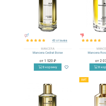
УНИСЕКС
ЖЕНСКИЕ
43 отзыва
MANCERA
MANC
Mancera Cedrat Boise
Mancera Rose
от 1 520
₽
от 2 0
В корзину
В кор
ХИТ