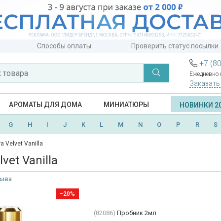
Способы оплаты
Проверить статус посылки
+7 (8
Ежедневно с
Заказать
АРОМАТЫ ДЛЯ ДОМА
МИНИАТЮРЫ
НОВИНКИ 2
G
H
I
J
K
L
M
N
O
P
R
S
 Velvet Vanilla
vet Vanilla
зыва
−20%
(82086)
Пробник 2мл