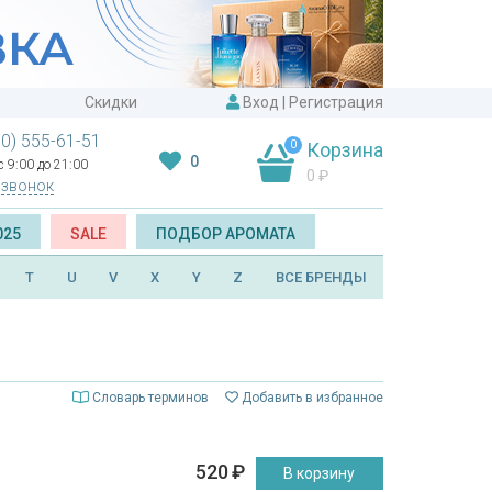
Скидки
Вход
|
Регистрация
00) 555-61-51
0
Корзина
0
 9:00 до 21:00
0
₽
 звонок
025
SALE
ПОДБОР АРОМАТА
T
U
V
X
Y
Z
ВСЕ БРЕНДЫ
Словарь терминов
Добавить в избранное
520
₽
В корзину