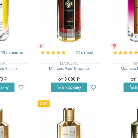
УНИСЕКС
ЖЕНСКИЕ
13 отзывов
21 отзыв
ERA
MANCERA
MA
s Vanille
Mancera Red Tobacco
Mancera 
70
₽
от 8 080
₽
от 
зину
В корзину
В
ХИТ