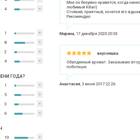
Мне он безумно нравится, когда нанесл
любимый Kilian)
4
+
Стойкий, приятный, хочется его вдых
Рекомендую
1
+
Марина
,
17 декабря 2020 20:53
8
+
2
+
вкусняшка
4
+
Обалденный аромат. Заказываю второ
побольше.
МЕНИ ГОДА?
Анастасия
,
3 июня 2017 22:26
1
+
5
+
3
+
6
+
Н
10
+