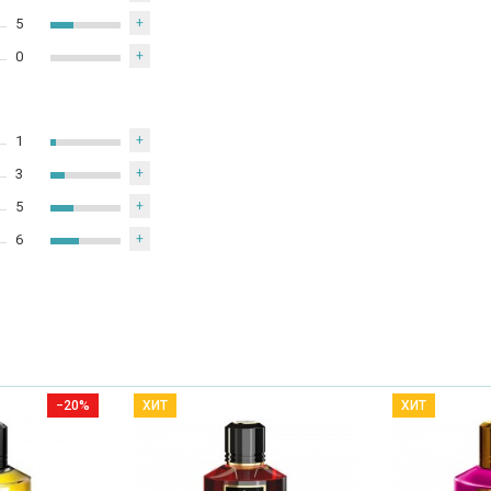
5
+
0
+
1
+
3
+
5
+
6
+
−20%
ХИТ
ХИТ