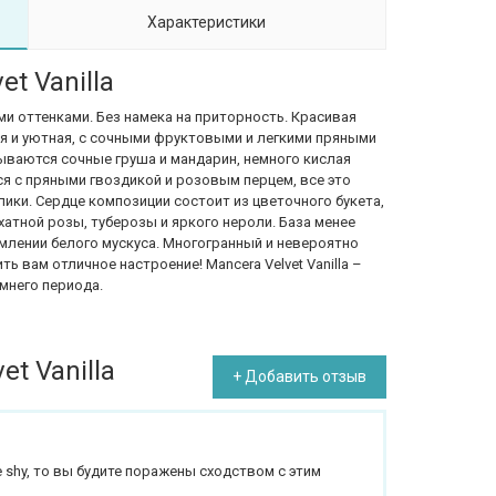
Характеристики
t Vanilla
и оттенками. Без намека на приторность. Красивая
кая и уютная, с сочными фруктовыми и легкими пряными
ываются сочные груша и мандарин, немного кислая
я с пряными гвоздикой и розовым перцем, все это
ики. Сердце композиции состоит из цветочного букета,
хатной розы, туберозы и яркого нероли. База менее
амлении белого мускуса. Многогранный и невероятно
 вам отличное настроение! Mancera Velvet Vanilla –
мнего периода.
t Vanilla
+ Добавить отзыв
t be shy, то вы будите поражены сходством с этим