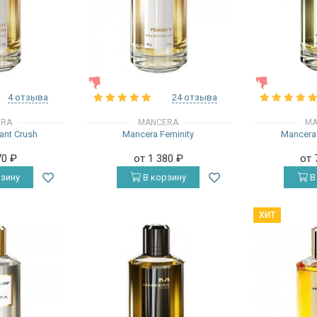
ЖЕНСКИЕ
ЖЕНСКИЕ
4 отзыва
24 отзыва
ERA
MANCERA
MA
ant Crush
Mancera Feminity
Mancera 
70
₽
от 1 380
₽
от 
зину
В корзину
В
ХИТ