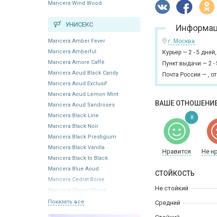
Mancera Wind Wood
УНИСЕКС
Информац
Mancera Amber Fever
г. Москва
Mancera Amberful
Курьер
—
2 - 5 дней
Mancera Amore Caffè
Пункт выдачи
—
2 -
Mancera Aoud Black Candy
Почта России
—
,
от
Mancera Aoud Exclusif
Mancera Aoud Lemon Mint
ВАШЕ ОТНОШЕНИЕ
Mancera Aoud Sandroses
Mancera Black Line
8
Mancera Black Noir
Mancera Black Prestigium
Mancera Black Vanilla
Нравится
Не н
Mancera Black to Black
Mancera Blue Aoud
СТОЙКОСТЬ
Mancera Cedrat Boise
Не стойкий
Mancera Cherry Cherry
Показать все
Средний