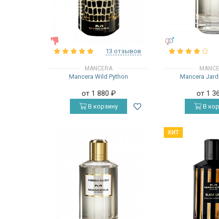
ЖЕНСКИЕ
УНИСЕКС
13 отзывов
MANCERA
MANC
Mancera Wild Python
Mancera Jardi
от 1 880
₽
от 1 3
В корзину
В кор
ХИТ