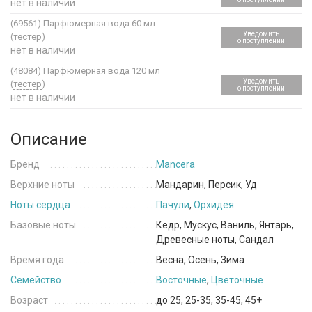
нет в наличии
(69561)
Парфюмерная вода 60 мл
Уведомить
(
тестер
)
о поступлении
нет в наличии
(48084)
Парфюмерная вода 120 мл
Уведомить
(
тестер
)
о поступлении
нет в наличии
Описание
Бренд
Mancera
Верхние ноты
Мандарин, Персик, Уд
Ноты сердца
Пачули
,
Орхидея
Базовые ноты
Кедр, Мускус, Ваниль, Янтарь,
Древесные ноты, Сандал
Время года
Весна, Осень, Зима
Семейство
Восточные
,
Цветочные
Возраст
до 25, 25-35, 35-45, 45+