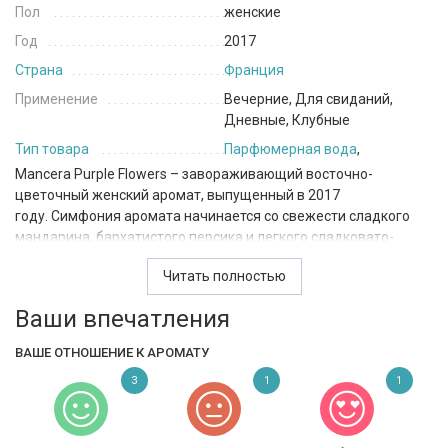
Пол
женские
Год
2017
Страна
Франция
Применение
Вечерние, Для свиданий,
Дневные, Клубные
Тип товара
Парфюмерная вода
,
Mancera Purple Flowers – завораживающий восточно-
цветочный женский аромат, выпущенный в 2017
году. Симфония аромата начинается со свежести сладкого
мандарина, бархатистого персика и легкого сладковато-
дымного запаха уда. В сердце композиции звучит роскошный
Читать полностью
пряный аромат орхидеи. Финальный аккорд одаривает
бархатистым ароматическим шлейфом, сотканным из
Ваши впечатления
ванильно-смолистых нот гваякового дерева, белого кедра,
сливочного сандала, теплого мускуса, ванили и янтаря.
ВАШЕ ОТНОШЕНИЕ К АРОМАТУ
3
1
1