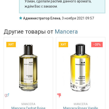
Усман, сделали распив данного аромата,
ждём Вас с заказом.
Администратор Елена
,
3 ноября 2021 09:57
Другие товары от
Mancera
ХИТ
ХИТ
−20%
УНИСЕКС
ЖЕНСКИЕ
MANCERA
MANCERA
Mancera Cedrat Boise
Mancera Roses Vanille