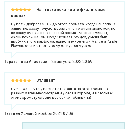
На что же похожи эти фиолетовые
цветы?
Ну вот и добралась я и до этого аромата, когда нанесла на
запястье, сразу почувствовала что-то очень знакомой, но
не сразу смогла понять какой аромат мне напоминает,
очень похож на Том Форд Чёрная Орхидея, у меня был
пробник этого парфюма, единственное что у Mancera Purple
Flowers очень отчётливо чувствуется мускус.
Таратынова Анастасия
,
26 августа 2022 20:59
Отливант
Очень жаль, что у вас нет отливанта на этот аромат. В
разных магазинах смотрел и у себя в городе, и в Москве:
этому аромату словно все бойкот объявили)
Тагилёв Усман
,
3 ноября 2021 07:08