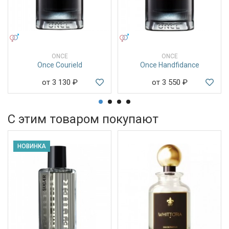
УНИСЕКС
УНИСЕКС
ONCE
ONCE
Once Courield
Once Handfidance
от 3 130
₽
от 3 550
₽
С этим товаром покупают
НОВИНКА