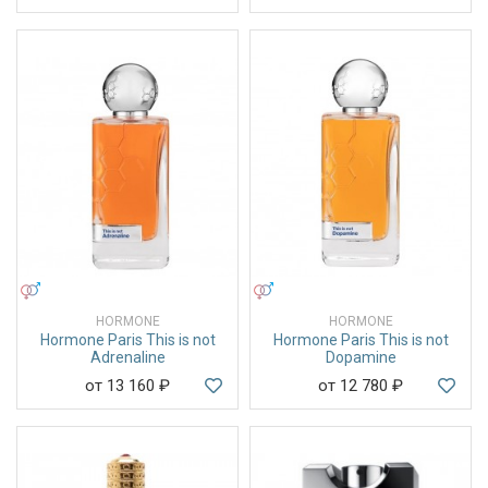
УНИСЕКС
УНИСЕКС
HORMONE
HORMONE
Hormone Paris This is not
Hormone Paris This is not
Adrenaline
Dopamine
от 13 160
₽
от 12 780
₽