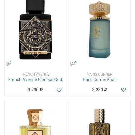
УНИСЕКС
УНИСЕКС
FRENCH AVENUE
PARIS CORNER
French Avenue Glorious Oud
Paris Corner Khair
3 230
₽
3 230
₽