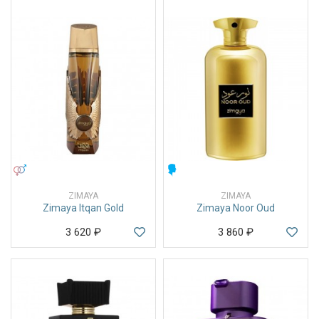
УНИСЕКС
МУЖСКИЕ
ZIMAYA
ZIMAYA
Zimaya Itqan Gold
Zimaya Noor Oud
3 620
₽
3 860
₽