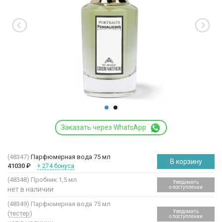
Заказать через WhatsApp
(48347)
Парфюмерная вода 75 мл
В корзину
41030
₽
+ 274 бонуса
(48348)
Пробник 1,5 мл
Уведомить
о поступлении
нет в наличии
(48349)
Парфюмерная вода 75 мл
Уведомить
(
тестер
)
о поступлении