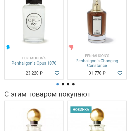
МУЖСКИЕ
ЖЕНСКИЕ
PENHALIGON'S
PENHALIGON'S
Penhaligon`s Changing
Penhaligon`s Opus 1870
Constance
23 220
₽
31 770
₽
С этим товаром покупают
НОВИНКА