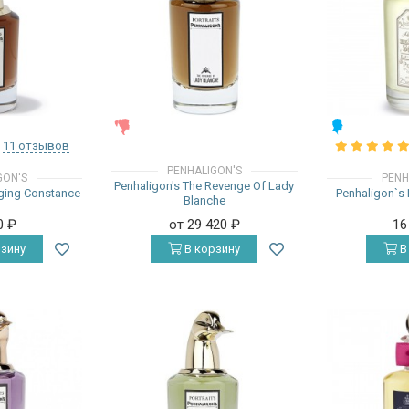
ЖЕНСКИЕ
МУЖСКИЕ
11 отзывов
PENHALIGON'S
GON'S
PENH
Penhaligon's The Revenge Of Lady
ging Constance
Penhaligon`s
Blanche
0
₽
от 29 420
₽
16
зину
В корзину
В