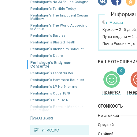
Penhaligon's No 33 Eau de Cologne
Penhaligon's Terrible Teddy
Информац
Penhaligon's The Impudent Cousin
Matthew
г. Москва
Penhaligon's The World According
to Arthur
Курьер
—
2 - 5 дней
Penhaligon`s Bayolea
Пункт выдачи
—
2 -
Penhaligon`s Blasted Heath
Почта России
—
,
от
Penhaligon`s Blenheim Bouquet
Penhaligon`s Douro
ВАШЕ ОТНОШЕНИЕ
Penhaligon`s Endymion
Concentré
0
Penhaligon`s Esprit du Roi
Penhaligon`s Hammam Bouquet
Penhaligon`s LP No:9 for men
Нравится
Не н
Penhaligon`s Opus 1870
Penhaligon`s Oud De Nil
СТОЙКОСТЬ
Penhaligon`s Portraits Monsieur
Beauregard
Не стойкий
Показать все
Средний
УНИСЕКС
Стойкий