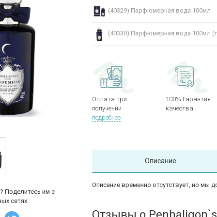
(40329)
Парфюмерная вода 100мл
(40330)
Парфюмерная вода 100мл (
Оплата при
100% Гарантия
получении
качества
подробнее
Описание
Описание временно отсутствует, но мы д
? Поделитесь им с
ых сетях:
Отзывы о Penhaligon`