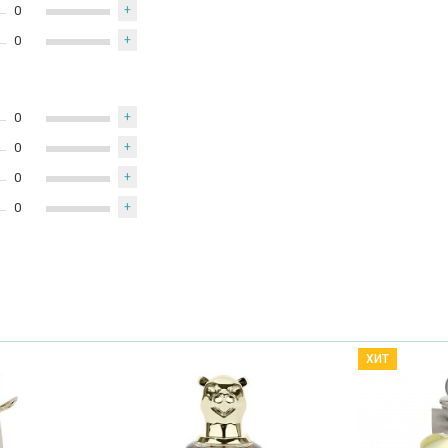
0
+
0
+
0
+
0
+
0
+
0
+
ХИТ