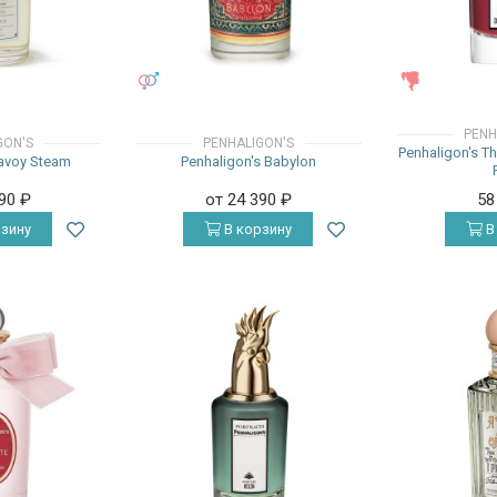
УНИСЕКС
ЖЕНСКИЕ
PENH
GON'S
PENHALIGON'S
Penhaligon's T
Savoy Steam
Penhaligon's Babylon
490
₽
от 24 390
₽
58
зину
В корзину
В