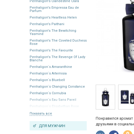
Penhaligon's Clandestine Clara
Penhaligon's Empressa Eau de
Parfum
Penhaligon's Heartless Helen
Penhaligon's Paithani
Penhaligon's The Bewitching
Yasmine
Penhaligon's The Coveted Duchess
Rose
Penhaligon's The Favourite
Penhaligon's The Revenge Of Lady
Blanche
Penhaligon`s Amaranthine
Penhaligon`s Artemisia
Penhaligon`s Bluebell
Penhaligon`s Changing Constance
Penhaligon`s Cornubia
Penhaligon`s Eau Sans Pareil
Penhaligon`s Elisabethan Rose
Показать все
Понравился аромат 
друзьями в социальн
ДЛЯ МУЖЧИН