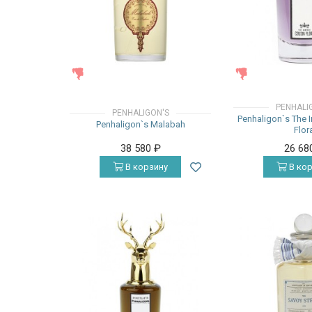
ЖЕНСКИЕ
ЖЕНСКИЕ
PENHALI
PENHALIGON'S
Penhaligon`s The 
Penhaligon`s Malabah
Flor
38 580
₽
26 68
В корзину
В кор