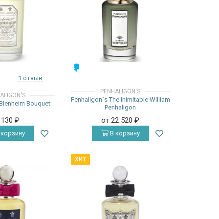
МУЖСКИЕ
1 отзыв
PENHALIGON'S
ALIGON'S
Penhaligon`s The Inimitable William
 Blenheim Bouquet
Penhaligon
 130
₽
от 22 520
₽
 корзину
В корзину
ХИТ