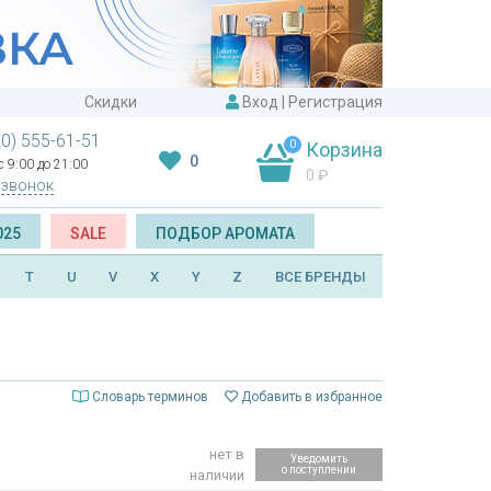
Скидки
Вход
|
Регистрация
00) 555-61-51
0
Корзина
0
 9:00 до 21:00
0
₽
 звонок
025
SALE
ПОДБОР АРОМАТА
T
U
V
X
Y
Z
ВСЕ БРЕНДЫ
Словарь терминов
Добавить в избранное
нет в
Уведомить
о поступлении
наличии