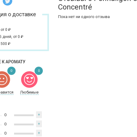
Concentré
ия о доставке
Пока нет ни одного отзыва
,
от 0
₽
 5 дней,
от 0
₽
 500
₽
 К АРОМАТУ
0
0
равится
Любимые
0
+
0
+
0
+