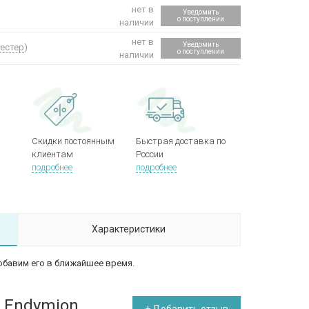
нет в
Уведомить
о поступлении
наличии
нет в
Уведомить
тестер
)
о поступлении
наличии
Скидки постоянным
Быстрая доставка по
клиентам
России
подробнее
подробнее
Характеристики
обавим его в ближайшее время.
s Endymion