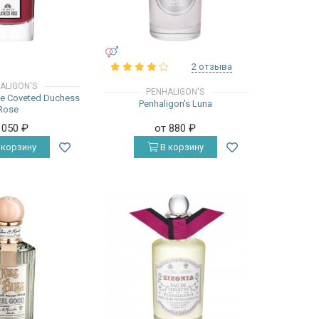
УНИСЕКС
2 отзыва
ALIGON'S
PENHALIGON'S
he Coveted Duchess
Penhaligon's Luna
Rose
 050
₽
от 880
₽
 корзину
В корзину