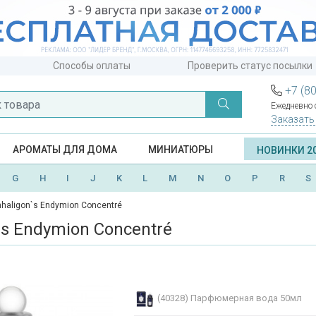
Способы оплаты
Проверить статус посылки
+7 (8
Ежедневно с
Заказать
АРОМАТЫ ДЛЯ ДОМА
МИНИАТЮРЫ
НОВИНКИ 2
G
H
I
J
K
L
M
N
O
P
R
S
haligon`s Endymion Concentré
`s Endymion Concentré
(40328)
Парфюмерная вода 50мл