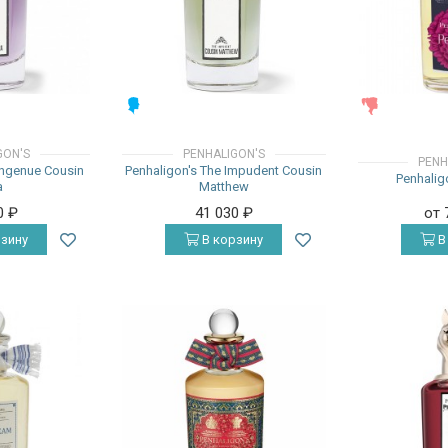
МУЖСКИЕ
ЖЕНСКИЕ
GON'S
PENHALIGON'S
PENH
Ingenue Cousin
Penhaligon's The Impudent Cousin
Penhalig
a
Matthew
0
₽
41 030
₽
от 
зину
В корзину
В