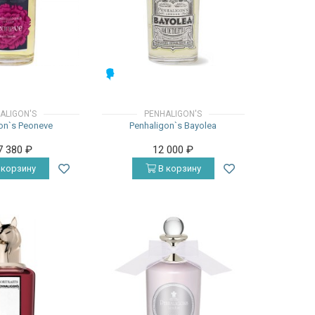
МУЖСКИЕ
ALIGON'S
PENHALIGON'S
on`s Peoneve
Penhaligon`s Bayolea
7 380
₽
12 000
₽
 корзину
В корзину