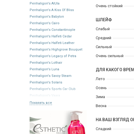
Penhaligon's AIUla
Очень стойкий
Penhaligon's A Kiss Of Bliss
Penhaligon's Babylon
ШЛЕЙФ
Penhaligon's Cairo
Слабый
Penhaligon's Constantinople
Penhaligon's Halfeti Cedar
Средний
Penhaligon's Halfeti Leather
Сильный
Penhaligon's Highgrove Bouquet
Очень сильный
Penhaligon's Legacy of Petra
Penhaligon's Lothair
Penhaligon's Luna
ДЛЯ КАКОГО ВРЕ
Penhaligon's Savoy Steam
Лето
Penhaligon's Solaris
Осень
Penhaligon's Sports Car Club
Penhaligon's Vaara
Зима
Показать все
Весна
НА ВАШ ВЗГЛЯД О
Сладкий