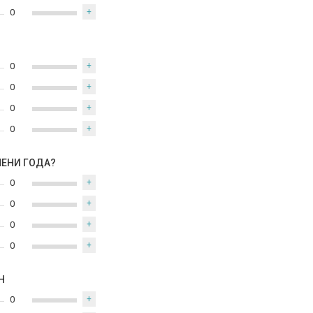
0
+
0
+
0
+
0
+
0
+
МЕНИ ГОДА?
0
+
0
+
0
+
0
+
Н
0
+