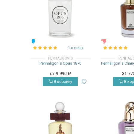
МУЖСКИЕ
ЖЕНСКИЕ
1 отзыв
PENHALIGON'S
PENHALI
Penhaligon`s Opus 1870
Penhaligon`s Chan
от 9 990
₽
31 77
В корзину
В кор