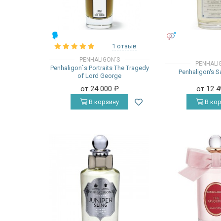
МУЖСКИЕ
УНИСЕКС
1 отзыв
PENHALIGON'S
PENHALI
Penhaligon`s Portraits The Tragedy
Penhaligon's 
of Lord George
от 24 000
₽
от 12 
В корзину
В кор