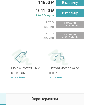
14800
₽
В корзину
104150
₽
В корзину
+ 694 бонуса
нет в
Уведомить
о поступлении
наличии
нет в
Уведомить
о поступлении
наличии
Скидки постоянным
Быстрая доставка по
клиентам
России
подробнее
подробнее
Характеристики