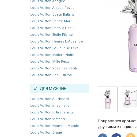
Louis Vuitton Apogee
Louis Vuitton Attrape Reves
Louis Vuitton Coeur Battant
Louis Vuitton Contre Moi
Louis Vuitton Dans la Peau
Louis Vuitton Etoile Filante
Louis Vuitton Heures D'Absence
Louis Vuitton Le Jour Se Leve
Louis Vuitton Matiere Noire
Louis Vuitton Mille Feux
Louis Vuitton Rose des Vents
Louis Vuitton Spell On You
ДЛЯ МУЖЧИН
Louis Vuitton Au Hasard
Louis Vuitton Imagination
Louis Vuitton L` Immensite
Louis Vuitton Meteore
Понравился аромат 
Louis Vuitton Nouveau Monde
друзьями в социальн
Louis Vuitton Orage