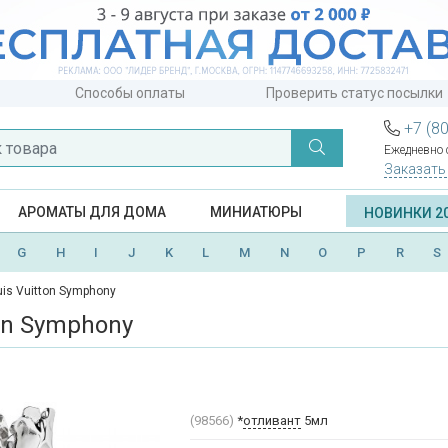
Способы оплаты
Проверить статус посылки
+7 (8
Ежедневно с
Заказать
АРОМАТЫ ДЛЯ ДОМА
МИНИАТЮРЫ
НОВИНКИ 2
G
H
I
J
K
L
M
N
O
P
R
S
uis Vuitton Symphony
ton Symphony
(98566)
*
отливант
5мл