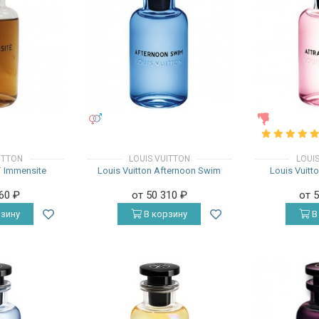
УНИСЕКС
ЖЕНСКИЕ
ITTON
LOUIS VUITTON
LOUI
L` Immensite
Louis Vuitton Afternoon Swim
Louis Vuitt
960
₽
от 50 310
₽
от 
зину
В корзину
В