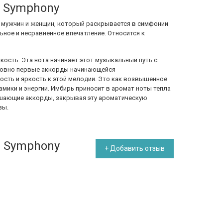
n Symphony
я мужчин и женщин, который раскрывается в симфонии
льное и несравненное впечатление. Относится к
кость. Эта нота начинает этот музыкальный путь с
словно первые аккорды начинающейся
ость и яркость к этой мелодии. Это как возвышенное
амики и энергии. Имбирь приносит в аромат ноты тепла
ршающие аккорды, закрывая эту ароматическую
зы.
n Symphony
+ Добавить отзыв