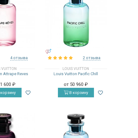
УНИСЕКС
4 отзыва
2 отзыва
S VUITTON
LOUIS VUITTON
on Attrape Reves
Louis Vuitton Pacific Chill
51 600
₽
от 50 960
₽
 корзину
В корзину