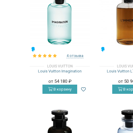
МУЖСКИЕ
МУЖСКИЕ
4 отзыва
LOUIS VUITTON
LOUIS VU
Louis Vuitton Imagination
Louis Vuitton 
от 54 180
₽
от 50 
В корзину
В кор