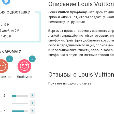
Описание Louis Vuitto
ия о доставке
Louis Vuitton Symphony
- это аромат дл
ярких и живых нот, чтобы создать уника
семейству цитрусовые.
,
от 0
₽
 5 дней,
от 0
₽
Бергамот придает аромату свежесть и яр
легкой искрящейся нотой цитрусовых, 
 4 460
₽
симфонии. Грейпфрут добавляет красочн
соло в середине композиции, полное дин
и небольшой пикантности, словно заве
 К АРОМАТУ
симфонию в звучании мягкой и теплой ба
0
9
Отзывы о Louis Vuitto
равится
Любимые
Пока нет ни одного отзыва
2
+
0
+
6
+