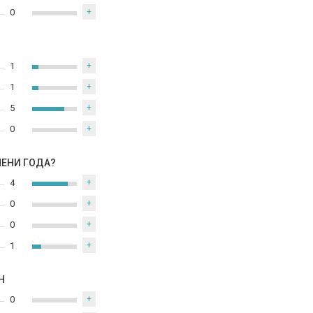
0
+
1
+
1
+
5
+
0
+
МЕНИ ГОДА?
4
+
0
+
0
+
1
+
Н
0
+