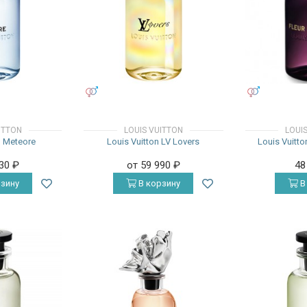
УНИСЕКС
УНИСЕКС
ITTON
LOUIS VUITTON
LOUI
n Meteore
Louis Vuitton LV Lovers
Louis Vuitto
730
₽
от 59 990
₽
48
зину
В корзину
В