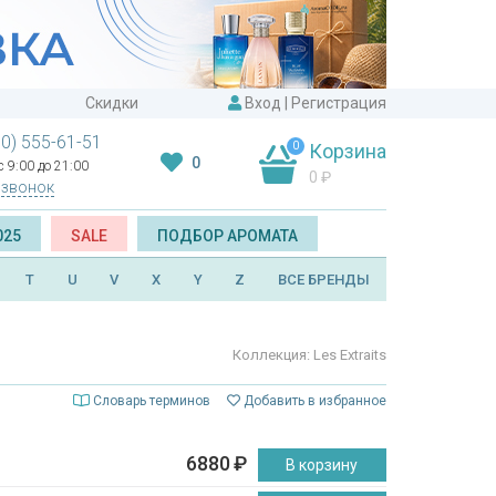
Скидки
Вход
|
Регистрация
00) 555-61-51
0
Корзина
0
 9:00 до 21:00
0
₽
 звонок
025
SALE
ПОДБОР АРОМАТА
T
U
V
X
Y
Z
ВСЕ БРЕНДЫ
Коллекция: Les Extraits
Словарь терминов
Добавить в избранное
6880
₽
В корзину