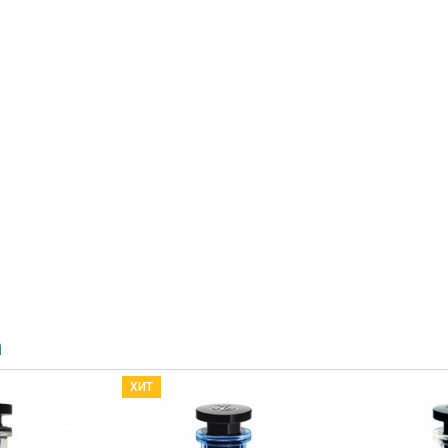
n
ХИТ