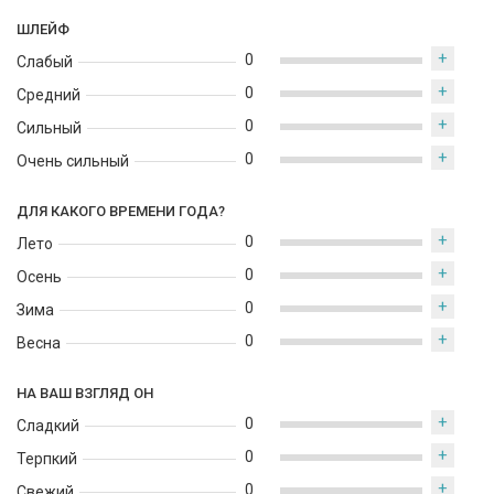
обволакивающим.
ШЛЕЙФ
+
Rance Hélène — это изысканная туалетная вода для дневного
0
Слабый
ношения, которая подчёркивает нежность, тонкость и
+
0
Средний
внутреннюю гармонию. Идеальный выбор для весны, лета и
+
0
ранней осени, когда хочется лёгкости, мягкости и элегантного,
Сильный
женственного сияния.
+
0
Очень сильный
ДЛЯ КАКОГО ВРЕМЕНИ ГОДА?
+
0
Лето
+
0
Осень
+
0
Зима
+
0
Весна
НА ВАШ ВЗГЛЯД ОН
+
0
Сладкий
+
0
Терпкий
+
0
Свежий