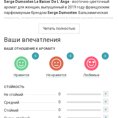
Serge Dumonten Le Baiser De L`Ange
- восточно-цветочный
аромат для женщин, выпущенный в 2019 году французским
парфюмерным брендом
Serge Dumonten
. Бальзамическая
пряность гелиотропа прорывается в самом начале раскрытия
аромата, касаясь женского тела нежной мягкостью топленого
Читать полностью
молока и утонченной горечью лесного миндаля. Постепенно
на первый план в пирамиде композиции выходят роскошные
Ваши впечатления
оттенки бархатистых лепестков чайной розы, сменяясь в
соблазнительно сладком шлейфе с аккордами густого
ВАШЕ ОТНОШЕНИЕ К АРОМАТУ
натурального меда и восхитительно мягкой тягучей
0
0
0
карамели.
Нравится
Не нравится
Любимые
СТОЙКОСТЬ
+
0
Не стойкий
+
0
Средний
+
0
Стойкий
+
0