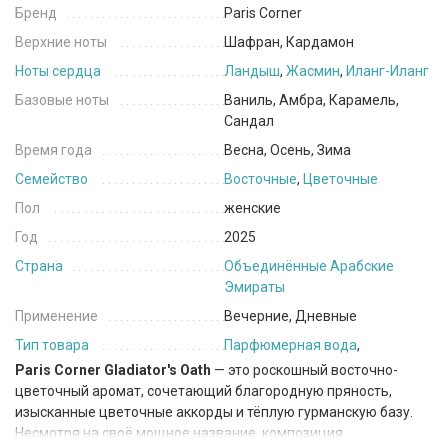
Бренд
Paris Corner
Верхние ноты
Шафран, Кардамон
Ноты сердца
Ландыш
,
Жасмин
,
Иланг-Иланг
Базовые ноты
Ваниль, Амбра, Карамель,
Сандал
Время года
Весна, Осень, Зима
Семейство
Восточные
,
Цветочные
Пол
женские
Год
2025
Страна
Объединённые Арабские
Эмираты
Применение
Вечерние, Дневные
Тип товара
Парфюмерная вода
,
Paris Corner Gladiator's Oath
— это роскошный восточно-
цветочный аромат, сочетающий благородную пряность,
изысканные цветочные аккорды и тёплую гурманскую базу.
Несмотря на своё мощное название, композиция