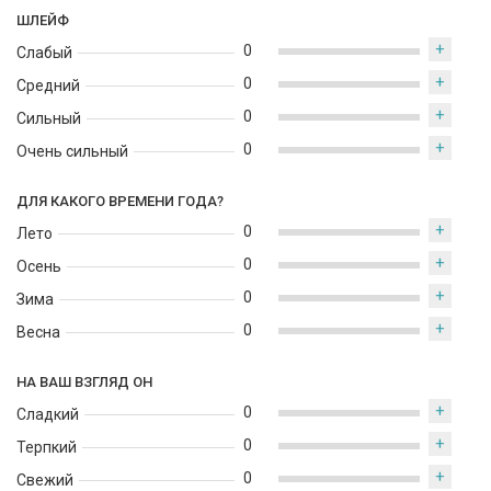
благодаря своей гармонии может сопровождать и днём.
ШЛЕЙФ
Лучше всего он раскрывается в прохладное время года –
+
осенью и зимой, а также в свежие весенние дни.
0
Слабый
+
0
Средний
+
0
Сильный
+
0
Очень сильный
ДЛЯ КАКОГО ВРЕМЕНИ ГОДА?
+
0
Лето
+
0
Осень
+
0
Зима
+
0
Весна
НА ВАШ ВЗГЛЯД ОН
+
0
Сладкий
+
0
Терпкий
+
0
Свежий