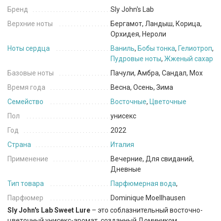
Бренд
Sly John's Lab
Верхние ноты
Бергамот, Ландыш, Корица,
Орхидея, Нероли
Ноты сердца
Ваниль
,
Бобы тонка
,
Гелиотроп
,
Пудровые ноты
,
Жженый сахар
Базовые ноты
Пачули, Амбра, Сандал, Мох
Время года
Весна, Осень, Зима
Семейство
Восточные
,
Цветочные
Пол
унисекс
Год
2022
Страна
Италия
Применение
Вечерние, Для свиданий,
Дневные
Тип товара
Парфюмерная вода
,
Парфюмер
Dominique Moellhausen
Sly John's Lab Sweet Lure
– это соблазнительный восточно-
цветочный унисекс-аромат, созданный Домиником