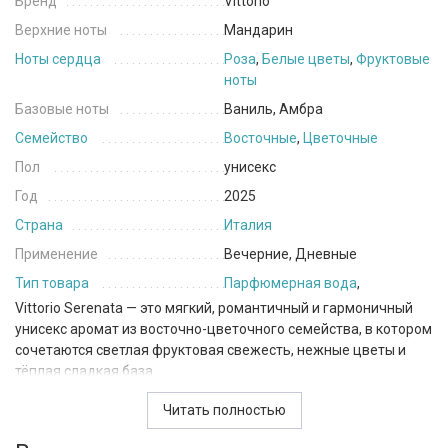
Бренд
Vittorio
Верхние ноты
Мандарин
Ноты сердца
Роза
,
Белые цветы
,
Фруктовые
ноты
Базовые ноты
Ваниль, Амбра
Семейство
Восточные
,
Цветочные
Пол
унисекс
Год
2025
Страна
Италия
Применение
Вечерние, Дневные
Тип товара
Парфюмерная вода
,
Vittorio Serenata — это мягкий, романтичный и гармоничный
унисекс аромат из восточно-цветочного семейства, в котором
сочетаются светлая фруктовая свежесть, нежные цветы и
тёплая сладкая база.
С первых нот композиция раскрывается ярко и
Читать полностью
жизнерадостно: мандарин придаёт сочную цитрусовую