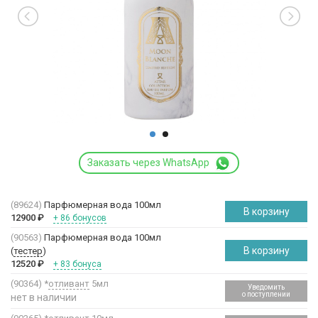
Заказать через WhatsApp
(89624)
Парфюмерная вода 100мл
В корзину
12900
₽
+ 86 бонусов
(90563)
Парфюмерная вода 100мл
В корзину
(
тестер
)
12520
₽
+ 83 бонуса
(90364)
*
отливант
5мл
Уведомить
о поступлении
нет в наличии