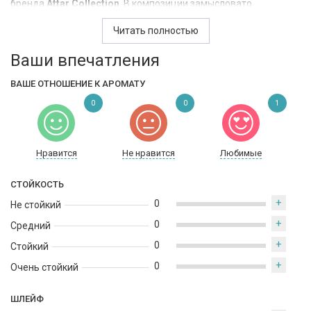
бренда
Attar Collection
.
В
композиции
замысловато
переплетаются
дымчатые
хвойные
тона
белого
кедра
,
теплые
Читать полностью
и
слегка
землистые
пряности
листьев
пачули
,
соблазнительная
сладость
карамели
,
тонкие
специевые
Ваши впечатления
акценты
мускатного
ореха
,
смолистые
оттенки
благородной
амбры
и
тонкая
,
мерцающая
кисея
с
бархатисто
пряными
ВАШЕ ОТНОШЕНИЕ К АРОМАТУ
нотками
и
пряной
корицей
.
0
0
1
Нравится
Не нравится
Любимые
СТОЙКОСТЬ
+
0
Не стойкий
+
0
Средний
+
0
Стойкий
+
0
Очень стойкий
ШЛЕЙФ