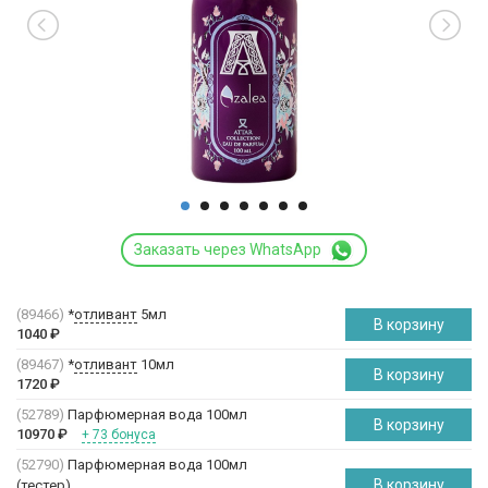
Заказать через WhatsApp
(89466)
*
отливант
5мл
В корзину
1040
₽
(89467)
*
отливант
10мл
В корзину
1720
₽
(52789)
Парфюмерная вода 100мл
В корзину
10970
₽
+ 73 бонуса
(52790)
Парфюмерная вода 100мл
В корзину
(
тестер
)