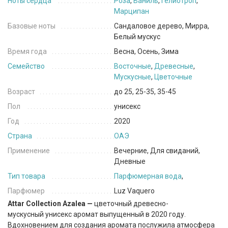
Ноты сердца
Роза
,
Ваниль
,
Гелиотроп
,
Марципан
Базовые ноты
Сандаловое дерево, Мирра,
Белый мускус
Время года
Весна, Осень, Зима
Семейство
Восточные
,
Древесные
,
Мускусные
,
Цветочные
Возраст
до 25, 25-35, 35-45
Пол
унисекс
Год
2020
Страна
ОАЭ
Применение
Вечерние, Для свиданий,
Дневные
Тип товара
Парфюмерная вода
,
Парфюмер
Luz Vaquero
Attar Collection Azalea —
цветочный древесно-
мускусный унисекс аромат выпущенный в 2020 году.
Вдохновением для создания аромата послужила атмосфера