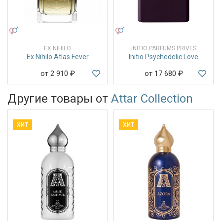
УНИСЕКС
УНИСЕКС
EX NIHILO
INITIO PARFUMS PRIVES
Ex Nihilo Atlas Fever
Initio Psychedelic Love
от 2 910
₽
от 17 680
₽
Другие товары от
Attar Collection
ХИТ
ХИТ