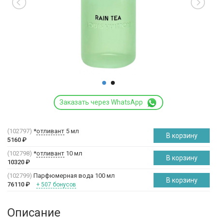
Заказать через WhatsApp
(102797)
*
отливант
5 мл
В корзину
5160
₽
(102798)
*
отливант
10 мл
В корзину
10320
₽
(102799)
Парфюмерная вода 100 мл
В корзину
76110
₽
+ 507 бонусов
Описание