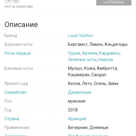
(
тестер
)
о поступлении
нет в наличии
Описание
Бренд
Louis Vuitton
Верхние ноты
Бергамот, Лимон, Альдегиды
Ноты сердца
Груша
,
Фрезия
,
Кардамон
,
Зеленые ноты
,
Нероли
Базовые ноты
Мускус, Кожа, Амбретта,
Кашмеран, Сандал
Время года
Весна, Лето, Осень, Зима
Семейство
Древесные
Пол
мужские
Год
2018
Страна
Франция
Применение
Вечерние, Дневные