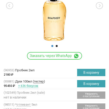
Заказать через WhatsApp
(96953)
Пробник 2мл
В корзину
2180
₽
(93881)
Духи 100мл (
тестер
)
В корзину
95450
₽
+ 636 бонусов
(102549)
Пробник 2мл (sale)
Уведомить
о поступлении
нет в наличии
(98511)
*
отливант
5мл
Уведомить
о поступлении