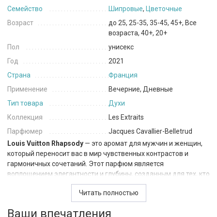
Семейство
Шипровые
,
Цветочные
Возраст
до 25, 25-35, 35-45, 45+, Все
возраста, 40+, 20+
Пол
унисекс
Год
2021
Страна
Франция
Применение
Вечерние, Дневные
Тип товара
Духи
Коллекция
Les Extraits
Парфюмер
Jacques Cavallier-Belletrud
Louis Vuitton Rhapsody
— это аромат для мужчин и женщин,
который переносит вас в мир чувственных контрастов и
гармоничных сочетаний. Этот парфюм является
воплощением элегантности и глубины, созданным для тех, кто
ценит изысканность и многогранность ароматов. Относится к
Читать полностью
семейству шипровые, цветочные.
Ваши впечатления
Композиция начинается с насыщенных и землистых нот