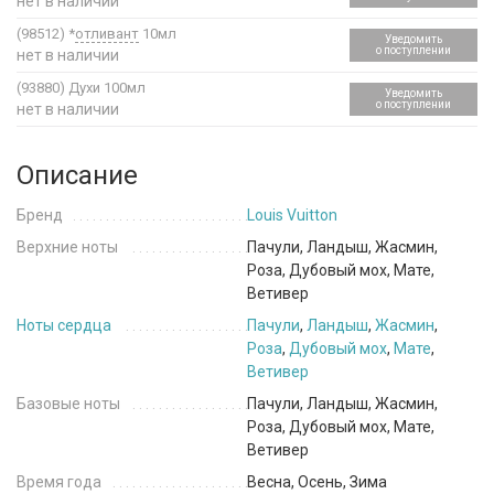
нет в наличии
(98512)
*
отливант
10мл
Уведомить
о поступлении
нет в наличии
(93880)
Духи 100мл
Уведомить
о поступлении
нет в наличии
Описание
Бренд
Louis Vuitton
Верхние ноты
Пачули, Ландыш, Жасмин,
Роза, Дубовый мох, Мате,
Ветивер
Ноты сердца
Пачули
,
Ландыш
,
Жасмин
,
Роза
,
Дубовый мох
,
Мате
,
Ветивер
Базовые ноты
Пачули, Ландыш, Жасмин,
Роза, Дубовый мох, Мате,
Ветивер
Время года
Весна, Осень, Зима