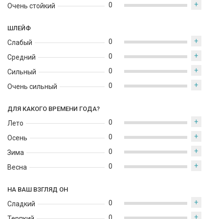
роскоши и тепла. Он идеально подойдёт для вечерних
+
0
Очень стойкий
выходов, романтических встреч и особых моментов, когда
хочется блистать и очаровывать.
ШЛЕЙФ
+
0
Слабый
+
0
Средний
+
0
Сильный
+
0
Очень сильный
ДЛЯ КАКОГО ВРЕМЕНИ ГОДА?
+
0
Лето
+
0
Осень
+
0
Зима
+
0
Весна
НА ВАШ ВЗГЛЯД ОН
+
0
Сладкий
+
0
Терпкий