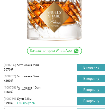
Заказать через WhatsApp
(100756)
*
отливант 2мл
В корзину
2070
₽
(100757)
*
отливант
5мл
В корзину
4300
₽
(100758)
*
отливант
10мл
В корзину
8260
₽
(100759)
Духи 7,5 мл
В корзину
5790
₽
+ 39 бонусов