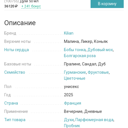
(100755)
Духи 50 мл
В корзину
36120
₽
+ 241 бонус
Описание
Бренд
Kilian
Верхние ноты
Малина, Ликер, Коньяк
Ноты сердца
Бобы тонка
,
Дубовый мох
,
Болгарская роза
Базовые ноты
Пралине, Сандал, Дуб
Семейство
Гурманские
,
Фруктовые
,
Цветочные
Пол
унисекс
Год
2025
Страна
Франция
Применение
Вечерние, Дневные
Тип товара
Духи
,
Парфюмерная вода
,
Пробник