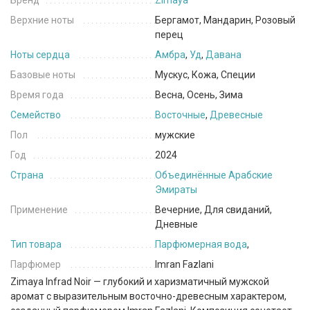
Бренд
Zimaya
Верхние ноты
Бергамот, Мандарин, Розовый
перец
Ноты сердца
Амбра
,
Уд
,
Давана
Базовые ноты
Мускус, Кожа, Специи
Время года
Весна, Осень, Зима
Семейство
Восточные
,
Древесные
Пол
мужские
Год
2024
Страна
Объединённые Арабские
Эмираты
Применение
Вечерние, Для свиданий,
Дневные
Тип товара
Парфюмерная вода
,
Парфюмер
Imran Fazlani
Zimaya
Infrad Noir — глубокий и харизматичный мужской
аромат с выразительным восточно-древесным характером,