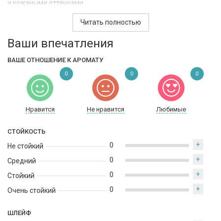
и кожаными оттенками.
С первых нот композиция раскрывается ярко и интригующе:
Читать полностью
бергамот придаёт лёгкую цитрусовую свежесть, розовый
Ваши впечатления
перец добавляет пикантную остроту, а давана вносит
сладковато-травянистый, слегка ликёрный нюанс, делая
ВАШЕ ОТНОШЕНИЕ К АРОМАТУ
старт необычным и запоминающимся. В сердце аромат
становится более насыщенным и тёплым. Амбра создаёт
0
0
0
мягкую смолистую глубину, розмарин добавляет
ароматическую свежесть, а уд раскрывается благородно — с
древесно-дымным оттенком, усиливая восточный характер
Нравится
Не нравится
Любимые
композиции. База звучит глубоко и стойко: мускус формирует
мягкий, обволакивающий шлейф, кожа придаёт аромату
СТОЙКОСТЬ
характер и лёгкую брутальность, а ветивер добавляет сухую,
+
0
землистую древесность, делая звучание сбалансированным и
Не стойкий
завершённым.
+
0
Средний
+
Paris Corner Khair — универсальный аромат на все сезоны,
0
Стойкий
подходящий как для дневного, так и для вечернего ношения.
+
0
Очень стойкий
Он звучит уверенно, стильно и притягательно, особенно
хорошо раскрывается в прохладную погоду, подчёркивая
ШЛЕЙФ
харизму и индивидуальность своего обладателя.