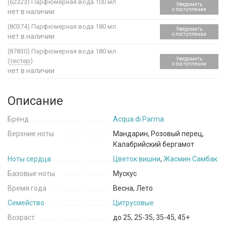
(62323)
Парфюмерная вода 100 мл
Уведомить
о поступлении
нет в наличии
(80374)
Парфюмерная вода 180 мл
Уведомить
о поступлении
нет в наличии
(87830)
Парфюмерная вода 180 мл
Уведомить
(
тестер
)
о поступлении
нет в наличии
Описание
Бренд
Acqua di Parma
Верхние ноты
Мандарин, Розовый перец,
Калабрийский бергамот
Ноты сердца
Цветок вишни
,
Жасмин Самбак
Базовые ноты
Мускус
Время года
Весна, Лето
Семейство
Цитрусовые
Возраст
до 25, 25-35, 35-45, 45+