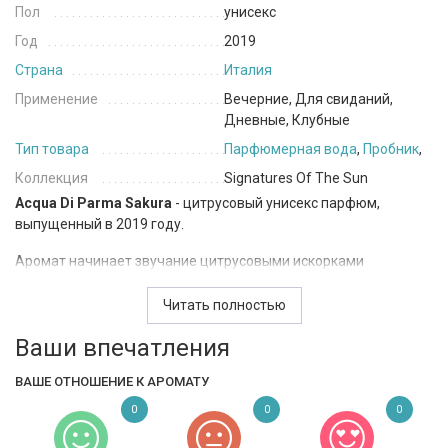
Пол
унисекс
Год
2019
Страна
Италия
Применение
Вечерние, Для свиданий,
Дневные, Клубные
Тип товара
Парфюмерная вода
,
Пробник
,
Коллекция
Signatures Of The Sun
Acqua Di Parma Sakura
- цитрусовый унисекс парфюм,
выпущенный в 2019 году.
Аромат начинает звучание цитрусовыми искорками
бергамота и мандарина, окутанные пряным облаком розового
перца. В средних нотах букет из нежных цветов японской
Читать полностью
вишни и белых цветов жасмина Самбак, которые окутаны в
Ваши впечатления
шлейфовом аккорде чувственными оттенками мускуса.
ВАШЕ ОТНОШЕНИЕ К АРОМАТУ
0
0
0