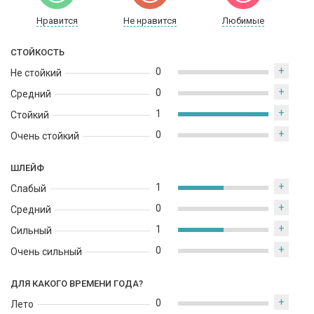
горько-пряным мягким хвойным запахом розмарина. Шлейф
парфюма Acqua di Parma Chinotto Di Liguria струится
Нравится
Не нравится
Любимые
чувственными мускусными оттенками и глубоким древесно-
земляным аккордом пачули.
СТОЙКОСТЬ
+
0
Не стойкий
+
0
Средний
+
1
Стойкий
+
0
Очень стойкий
ШЛЕЙФ
+
1
Слабый
+
0
Средний
+
1
Сильный
+
0
Очень сильный
ДЛЯ КАКОГО ВРЕМЕНИ ГОДА?
+
0
Лето