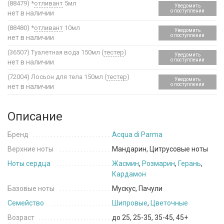
(88479)
*
отливант
5мл
Уведомить
о поступлении
нет в наличии
(88480)
*
отливант
10мл
Уведомить
о поступлении
нет в наличии
(36507)
Туалетная вода 150мл (
тестер
)
Уведомить
о поступлении
нет в наличии
(72004)
Лосьон для тела 150мл (
тестер
)
Уведомить
о поступлении
нет в наличии
Описание
Бренд
Acqua di Parma
Верхние ноты
Мандарин, Цитрусовые ноты
Ноты сердца
Жасмин
,
Розмарин
,
Герань
,
Кардамон
Базовые ноты
Мускус, Пачули
Семейство
Шипровые
,
Цветочные
Возраст
до 25, 25-35, 35-45, 45+