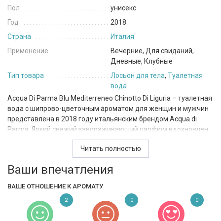
Пол
унисекс
Год
2018
Страна
Италия
Применение
Вечерние, Для свиданий,
Дневные, Клубные
Тип товара
Лосьон для тела
,
Туалетная
вода
Acqua Di Parma Blu Mediterreneo Chinotto Di Liguria – туалетная
вода с шипрово-цветочным ароматом для женщин и мужчин
представлена в 2018 году итальянским брендом Acqua di
Parma. Яркий свежий завораживающий парфюм вдохновлен
солнечной летней утренней прогулкой по цветущим
Читать полностью
мандариновым садам прибрежной итальянской Лигурии и
ароматом самого редкого и дорогого вида цитрусов - Chinotto,
Ваши впечатления
называемого горько-сладким сокровищем Италии. Сладким
аккордом мандарина открывается аромат, насыщаясь в
ВАШЕ ОТНОШЕНИЕ К АРОМАТУ
«сердце» композиции душистым запахом цветов Chinotto,
2
0
0
цитрусового, чуть одеколонного, кардамона, зеленым
оттенком герани, цветочного акцента изысканного жасмина и