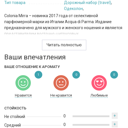
Тип товара
Дорожный набор (travel)
,
Одеколон
,
Colonia Mirra – новинка 2017 года от селективной
парфюмерной марки из Италии Acqua di Parma. Издание
предназначено для мужского и женского ношения и является
представителем восточно-цитрусовых
композиций. Благородный сдержанный коричневый флакон
Читать полностью
содержит квинтэссенцию трепета, элегантности и
неописуемого блаженства. Аромат от первой и до последней
Ваши впечатления
ноты он создает вокруг своего владельца ореол вселенской
любви и чувственности. Композиция начинается
ВАШЕ ОТНОШЕНИЕ К АРОМАТУ
охлаждающей свежестью, которая напоминает приятный
1
0
0
летний ветерок после знойного дня. Центральную часть
составляет цитрусовая сладость апельсина, уместно
дополненная пикантной пряностью мускатного ореха и
тонким благовонием священной мирры. Словно дыхание
Нравится
Не нравится
Любимые
волшебного создания, композиция завершена древесно-
дымным ароматом мирры с горьковато-зеленой примесью
СТОЙКОСТЬ
сочных пачулевых листьев.
+
0
Не стойкий
+
0
Средний