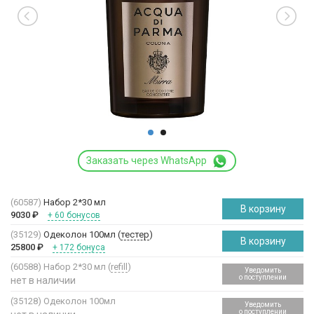
Заказать через WhatsApp
(60587)
Набор 2*30 мл
В корзину
9030
₽
+ 60 бонусов
(35129)
Одеколон 100мл (
тестер
)
В корзину
25800
₽
+ 172 бонуса
(60588)
Набор 2*30 мл (
refill
)
Уведомить
о поступлении
нет в наличии
(35128)
Одеколон 100мл
Уведомить
о поступлении