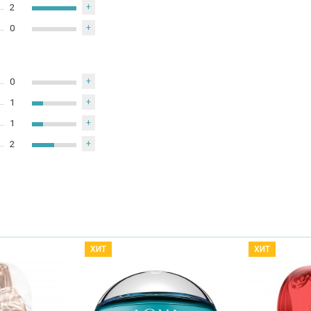
2
+
0
+
0
+
1
+
1
+
2
+
ХИТ
ХИТ