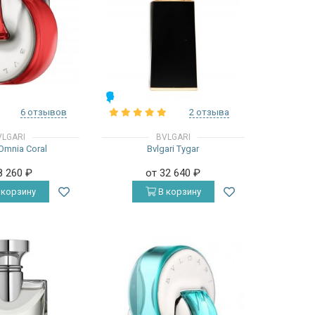
МУЖСКИЕ
6 отзывов
2 отзыва
VLGARI
BVLGARI
 Omnia Coral
Bvlgari Tygar
8 260
₽
от 32 640
₽
 корзину
В корзину