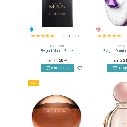
МУЖСКИЕ
ЖЕНСКИЕ
3 отзыва
BVLGARI
BVLGA
Bvlgari Man In Black
Bvlgari Omnia
от 7 350
₽
от 5 3
В корзину
В кор
ХИТ