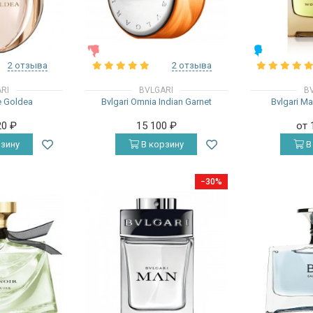
ЖЕНСКИЕ
МУЖСКИЕ
2 отзыва
2 отзыва
RI
BVLGARI
B
e Goldea
Bvlgari Omnia Indian Garnet
Bvlgari M
20
₽
15 100
₽
от 
зину
В корзину
В
−30%