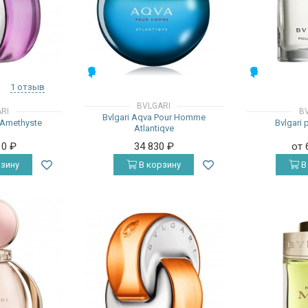
МУЖСКИЕ
МУЖСКИЕ
1 отзыв
BVLGARI
RI
B
Bvlgari Aqva Pour Homme
 Amethyste
Bvlgari
Atlantiqve
10
₽
34 830
₽
от 
зину
В корзину
В