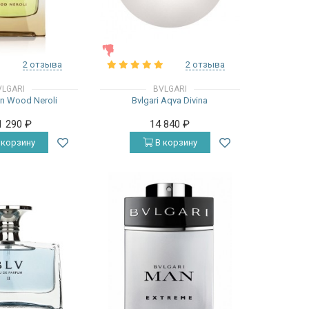
ЖЕНСКИЕ
2 отзыва
2 отзыва
VLGARI
BVLGARI
an Wood Neroli
Bvlgari Aqva Divina
1 290
₽
14 840
₽
 корзину
В корзину