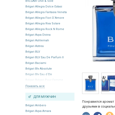
BVLGARI Chill & Sole
Bvlgari Allegra Dolce Estasi
Bvlgari Allegra Fantasia Veneta
Bvlgari Allegra Fiori D`Amore
Bvlgari Allegra Riva Solare
Bvlgari Allegra Rock N Rome
Bvlgari Aqva Divina
Bvlgari Ashlemah
Bvlgari Astrea
Bvlgari BLV
Bvlgari BLV Eau De Parfum II
Bvlgari Baciami
Bvlgari Blv Absolute
Bvlgari Blv Eau d`Ete
Bvlgari Bvlgari Pour Femme
Показать все
ДЛЯ МУЖЧИН
Понравился аромат 
Bvlgari Ambero
друзьями в социальн
Bvlgari Aqva Amara