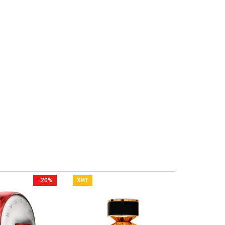
−20%
ХИТ