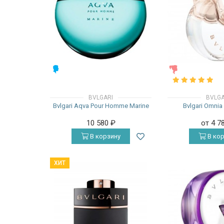
МУЖСКИЕ
ЖЕНСКИЕ
BVLGARI
BVLGA
Bvlgari Aqva Pour Homme Marine
Bvlgari Omnia 
10 580
₽
от 4 7
В корзину
В кор
ХИТ