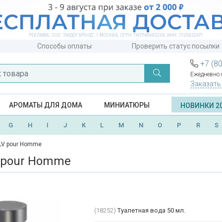
Способы оплаты
Проверить статус посылки
+7 (8
Ежедневно с
Заказать
АРОМАТЫ ДЛЯ ДОМА
МИНИАТЮРЫ
НОВИНКИ 2
G
H
I
J
K
L
M
N
O
P
R
S
BLV pour Homme
V pour Homme
(18252)
Туалетная вода 50 мл.