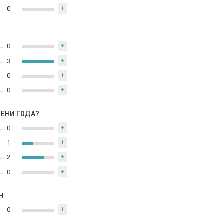
0
+
0
+
3
+
0
+
0
+
МЕНИ ГОДА?
0
+
1
+
2
+
0
+
Н
0
+