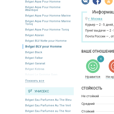
Bvlgari Aqva Pour Homme
Bvlgari Aqva Pour Homme
Atlantiqve
Информац
Bvlgari Aqva Pour Homme Marine
г. Москва
Bvlgari Aqva Pour Homme Marine
Toniq
Курьер
—
2 - 5 дней
Bvlgari Aqva Pour Homme Toniq
Пункт выдачи
—
2 -
Bvlgari Azaran
Почта России
—
,
от
Bvlgari BLV Notte pour Homme
Bvlgari BLV pour Homme
ВАШЕ ОТНОШЕНИЕ
Bvlgari Black
Bvlgari Falkar
4
Bvlgari Garanat
Bvlgari Kobraa
Bvlgari Le Gemme Gyan
Нравится
Не н
Показать все
СТОЙКОСТЬ
УНИСЕКС
Не стойкий
Bvlgari Eau Parfumee Au The Bleu
Средний
Bvlgari Eau Parfumee Au The Vert
Bvlgari Eau Parfumee au The Noir
Стойкий