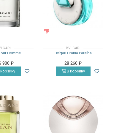
ЖЕНСКИЕ
VLGARI
BVLGARI
 pour Homme
Bvlgari Omnia Paraiba
6 900
₽
28 260
₽
 корзину
В корзину