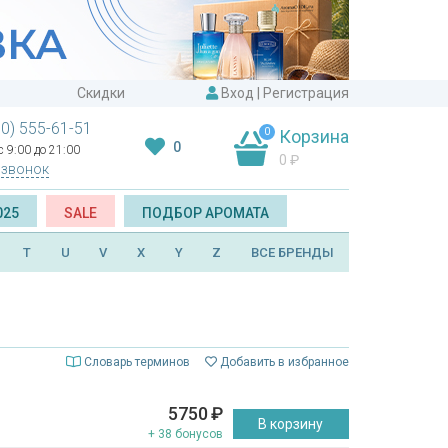
Скидки
Вход
|
Регистрация
00) 555-61-51
0
Корзина
0
 9:00 до 21:00
0
₽
 звонок
025
SALE
ПОДБОР АРОМАТА
T
U
V
X
Y
Z
ВСЕ БРЕНДЫ
Словарь терминов
Добавить в избранное
5750
₽
В корзину
+ 38 бонусов