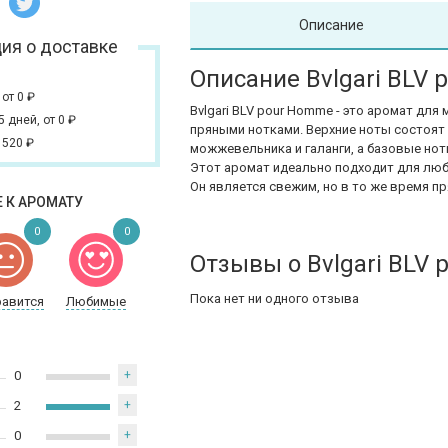
Описание
ия о доставке
Описание Bvlgari BLV
,
от 0
₽
Bvlgari BLV pour Homme - это аромат для
 5 дней,
от 0
₽
пряными нотками. Верхние ноты состоят 
 520
₽
можжевельника и галанги, а базовые ноты
Этот аромат идеально подходит для люб
Он является свежим, но в то же время п
 К АРОМАТУ
0
0
Отзывы о Bvlgari BLV
Пока нет ни одного отзыва
равится
Любимые
0
+
2
+
0
+