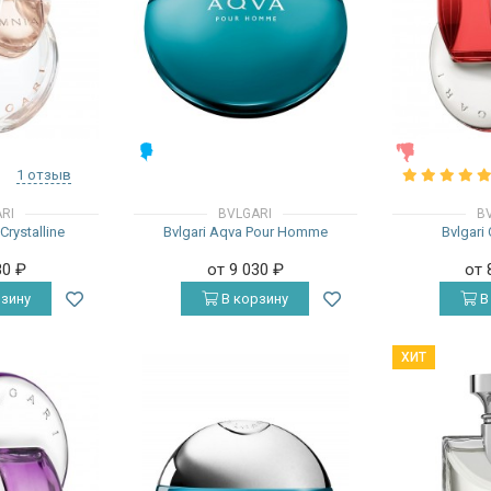
МУЖСКИЕ
ЖЕНСКИЕ
1 отзыв
RI
BVLGARI
B
Crystalline
Bvlgari Aqva Pour Homme
Bvlgari
80
₽
от 9 030
₽
от 
зину
В корзину
В
ХИТ