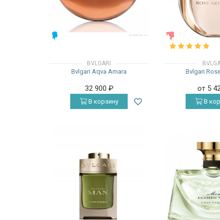
МУЖСКИЕ
ЖЕНСКИЕ
BVLGARI
BVLGA
Bvlgari Aqva Amara
Bvlgari Ros
32 900
₽
от 5 4
В корзину
В кор