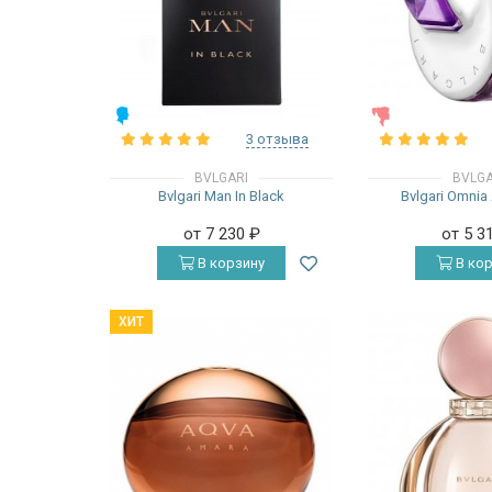
МУЖСКИЕ
ЖЕНСКИЕ
3 отзыва
BVLGARI
BVLGA
Bvlgari Man In Black
Bvlgari Omnia
от 7 230
₽
от 5 3
В корзину
В кор
ХИТ