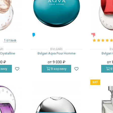
МУЖСКИЕ
ЖЕНСКИЕ
1 отзыв
RI
BVLGARI
B
Crystalline
Bvlgari Aqva Pour Homme
Bvlgari
80
₽
от 9 030
₽
от 
зину
В корзину
В
ХИТ