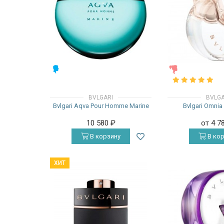
МУЖСКИЕ
ЖЕНСКИЕ
BVLGARI
BVLGA
Bvlgari Aqva Pour Homme Marine
Bvlgari Omnia 
10 580
₽
от 4 7
В корзину
В кор
ХИТ