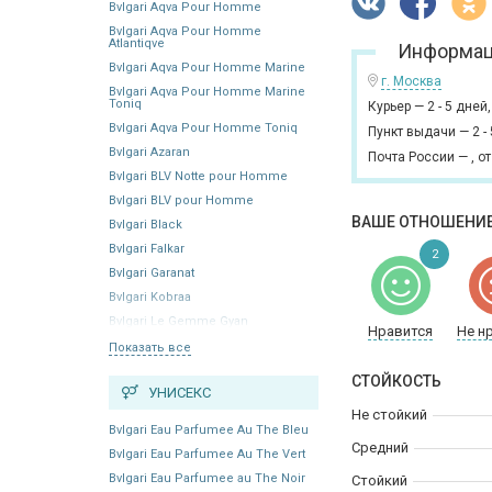
Bvlgari Aqva Pour Homme
Bvlgari Aqva Pour Homme
Atlantiqve
Информац
Bvlgari Aqva Pour Homme Marine
г. Москва
Bvlgari Aqva Pour Homme Marine
Toniq
Курьер
—
2 - 5 дней
Bvlgari Aqva Pour Homme Toniq
Пункт выдачи
—
2 -
Bvlgari Azaran
Почта России
—
,
от
Bvlgari BLV Notte pour Homme
Bvlgari BLV pour Homme
ВАШЕ ОТНОШЕНИЕ
Bvlgari Black
Bvlgari Falkar
2
Bvlgari Garanat
Bvlgari Kobraa
Bvlgari Le Gemme Gyan
Нравится
Не н
Показать все
СТОЙКОСТЬ
УНИСЕКС
Не стойкий
Bvlgari Eau Parfumee Au The Bleu
Средний
Bvlgari Eau Parfumee Au The Vert
Bvlgari Eau Parfumee au The Noir
Стойкий