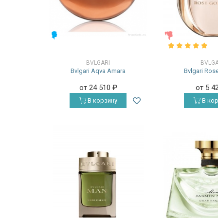
МУЖСКИЕ
ЖЕНСКИЕ
BVLGARI
BVLGA
Bvlgari Aqva Amara
Bvlgari Ros
от 24 510
₽
от 5 4
В корзину
В кор