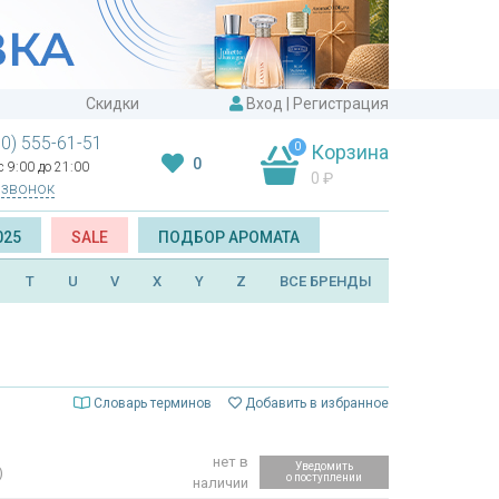
Скидки
Вход
|
Регистрация
00) 555-61-51
0
Корзина
0
 9:00 до 21:00
0
₽
 звонок
025
SALE
ПОДБОР АРОМАТА
T
U
V
X
Y
Z
ВСЕ БРЕНДЫ
Словарь терминов
Добавить в избранное
нет в
Уведомить
)
о поступлении
наличии