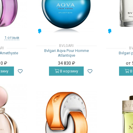
МУЖСКИЕ
МУЖСКИЕ
1 отзыв
BVLGARI
RI
B
Bvlgari Aqva Pour Homme
 Amethyste
Bvlgari
Atlantiqve
10
₽
34 830
₽
от 
зину
В корзину
В