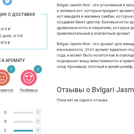
Bvlgari Jasmin Noir - это утонченный и 
и зеленых нот, которые придают аромату
ия о доставке
нот миндаля и жасмина самбак, которые
создавая букет цветов. Базовые ноты ар
древесные ноты и лакричник, которые д
,
от 0
₽
привлекательный и элегантный аромат.
 5 дней,
от 0
₽
 870
₽
Bvlgari Jasmin Noir - это аромат для жен
изысканность. Этот аромат идеально по
года, и может быть носится как в повсед
 К АРОМАТУ
подчеркнет вашу женственность и привл
след. Красивый, плотный и яркий шлейф,
0
0
Отзывы о Bvlgari Jasm
равится
Любимые
Пока нет ни одного отзыва
0
+
0
+
2
+