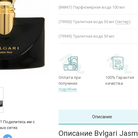
(84847)
Парфюмерная вода 100 мл
(79950)
Туалетная вода 30 мл (
тестер
)
(79949)
Туалетная вода 50 мл
Оплата при
100% Гарантия
получении
качества
подробнее
Описание
? Поделитесь им с
ых сетях:
Описание Bvlgari Jasm