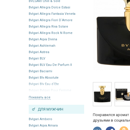
BVLGARI Chill & Sole
Bvlgari Allegra Dolce Estasi
Bvlgari Allegra Fantasia Veneta
Bvlgari Allegra Fiori D`Amore
Bvlgari Allegra Riva Solare
Bvlgari Allegra Rock N Rome
Bvlgari Aqva Divina
Bvlgari Ashlemah
Bvlgari Astrea
Bvlgari BLV
Bvlgari BLV Eau De Parfum II
Bvlgari Baciami
Bvlgari Blv Absolute
Bvlgari Blv Eau d`Ete
Bvlgari Bvlgari Pour Femme
Показать все
ДЛЯ МУЖЧИН
Понравился аромат 
Bvlgari Ambero
друзьями в социальн
Bvlgari Aqva Amara