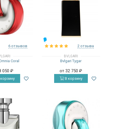
МУЖСКИЕ
6 отзывов
2 отзыва
VLGARI
BVLGARI
 Omnia Coral
Bvlgari Tygar
8 050
₽
от 32 750
₽
 корзину
В корзину