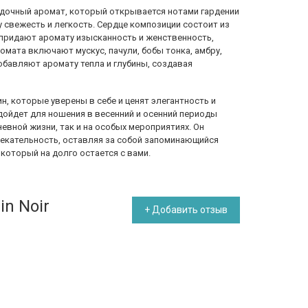
загадочный аромат, который открывается нотами гардении
 свежесть и легкость. Сердце композиции состоит из
 придают аромату изысканность и женственность,
омата включают мускус, пачули, бобы тонка, амбру,
обавляют аромату тепла и глубины, создавая
щин, которые уверены в себе и ценят элегантность и
дойдет для ношения в весенний и осенний периоды
невной жизни, так и на особых мероприятиях. Он
екательность, оставляя за собой запоминающийся
 который на долго остается с вами.
in Noir
+ Добавить отзыв