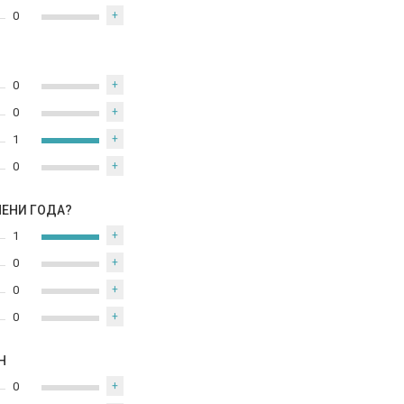
0
+
0
+
0
+
1
+
0
+
МЕНИ ГОДА?
1
+
0
+
0
+
0
+
Н
0
+