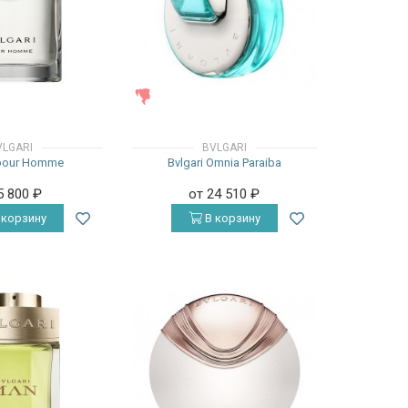
ЖЕНСКИЕ
VLGARI
BVLGARI
 pour Homme
Bvlgari Omnia Paraiba
5 800
₽
от 24 510
₽
 корзину
В корзину