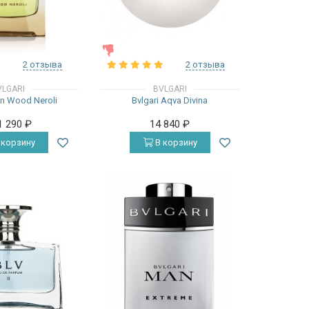
ЖЕНСКИЕ
2 отзыва
2 отзыва
VLGARI
BVLGARI
an Wood Neroli
Bvlgari Aqva Divina
1 290
₽
14 840
₽
 корзину
В корзину