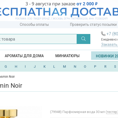
Способы оплаты
Проверить статус посылки
+7 (8
Ежедневно с
Заказать
АРОМАТЫ ДЛЯ ДОМА
МИНИАТЮРЫ
НОВИНКИ 2
G
H
I
J
K
L
M
N
O
P
R
S
asmin Noir
min Noir
(79948)
Парфюмерная вода 30 мл (
тестер