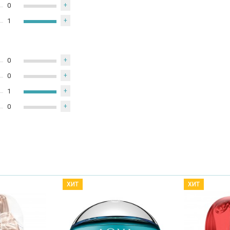
0
+
1
+
0
+
0
+
1
+
0
+
ХИТ
ХИТ