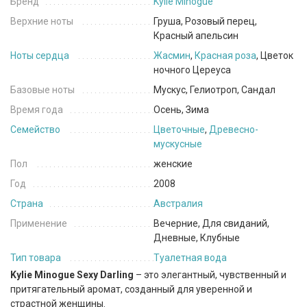
Бренд
Kylie Minogue
Верхние ноты
Груша, Розовый перец,
Красный апельсин
Ноты сердца
Жасмин
,
Красная роза
, Цветок
ночного Цереуса
Базовые ноты
Мускус, Гелиотроп, Сандал
Время года
Осень, Зима
Семейство
Цветочные
,
Древесно-
мускусные
Пол
женские
Год
2008
Страна
Австралия
Применение
Вечерние, Для свиданий,
Дневные, Клубные
Тип товара
Туалетная вода
Kylie Minogue Sexy Darling
– это элегантный, чувственный и
притягательный аромат, созданный для уверенной и
страстной женщины.