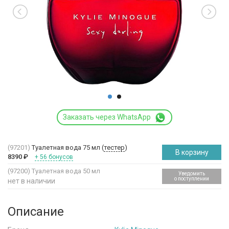
Заказать через WhatsApp
(97201)
Туалетная вода 75 мл (
тестер
)
В корзину
8390
₽
+ 56 бонусов
(97200)
Туалетная вода 50 мл
Уведомить
о поступлении
нет в наличии
Описание