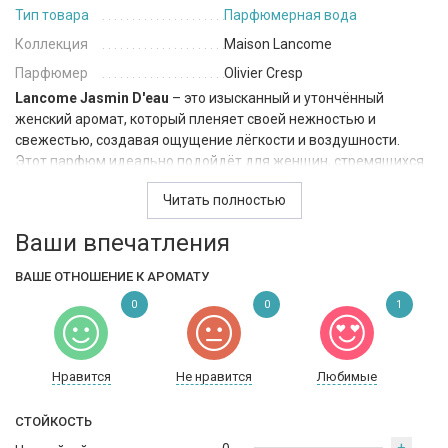
Тип товара
Парфюмерная вода
Коллекция
Maison Lancome
Парфюмер
Olivier Cresp
Lancome Jasmin D'eau
– это изысканный и утончённый
женский аромат, который пленяет своей нежностью и
свежестью, создавая ощущение лёгкости и воздушности.
Этот парфюм идеально подойдёт для женщин, стремящихся
подчеркнуть свою элегантность и природную красоту с
Читать полностью
помощью мягкого и гармоничного аромата. Относится к
семейству цветочные.
Ваши впечатления
Аромат открывается яркими и освежающими нотами
ВАШЕ ОТНОШЕНИЕ К АРОМАТУ
бергамота, которые придают композиции бодрящую
цитрусовую свежесть. Этот начальный аккорд дарит
0
0
1
ощущение чистоты и прозрачности, словно солнечные лучи,
проникающие сквозь листву. Сердце аромата расцветает
богатым и нежным букетом из жасмина, чая, цветка сливы,
Нравится
Не нравится
Любимые
белого персика и жасминового чая. Жасмин придаёт
композиции роскошную цветочную насыщенность, чай
СТОЙКОСТЬ
добавляет изысканные и слегка горьковатые акценты, цветок