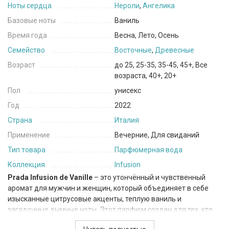
Ноты сердца
Нероли
,
Ангелика
Базовые ноты
Ваниль
Время года
Весна, Лето, Осень
Семейство
Восточные
,
Древесные
Возраст
до 25, 25-35, 35-45, 45+, Все
возраста, 40+, 20+
Пол
унисекс
Год
2022
Страна
Италия
Применение
Вечерние, Для свиданий
Тип товара
Парфюмерная вода
Коллекция
Infusion
Prada Infusion de Vanille
– это утончённый и чувственный
аромат для мужчин и женщин, который объединяет в себе
изысканные цитрусовые акценты, теплую ваниль и
загадочные дымные ноты. Этот парфюм создан для тех, кто
стремится подчеркнуть свою элегантность и