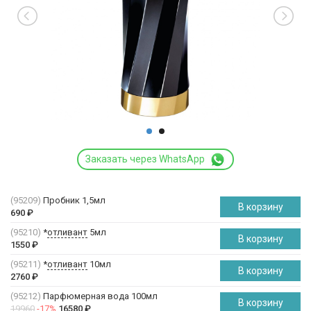
Заказать через WhatsApp
(95209)
Пробник 1,5мл
В корзину
690
₽
(95210)
*
отливант
5мл
В корзину
1550
₽
(95211)
*
отливант
10мл
В корзину
2760
₽
(95212)
Парфюмерная вода 100мл
В корзину
19960
-17%
16580
₽