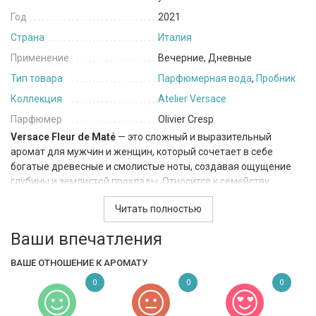
Год
2021
Страна
Италия
Применение
Вечерние, Дневные
Тип товара
Парфюмерная вода
,
Пробник
Коллекция
Atelier Versace
Парфюмер
Olivier Cresp
Versace Fleur de Maté
— это сложный и выразительный
аромат для мужчин и женщин, который сочетает в себе
богатые древесные и смолистые ноты, создавая ощущение
глубины и землистой прохлады. Относится к семейству
фужерные.
Читать полностью
Аромат раскрывается аккордом пачули, придающим
Ваши впечатления
композиции землистость и теплоту, с характерными нюансами
сухих трав и земли, которые добавляют аромату богатство и
ВАШЕ ОТНОШЕНИЕ К АРОМАТУ
текстурность. Сердце аромата занимает мате — уникальный
компонент, который привносит в композицию свежий и
0
0
0
зелёный характер, напоминая о дикой природе и утреннем
тумане над густыми лесами. Олибанум добавляет аромату