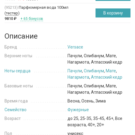
(95213)
Парфюмерная вода 100мл
В корзину
(
тестер
)
9810
₽
+ 65 бонусов
Описание
Бренд
Versace
Верхние ноты
Пачули, Олибанум, Мате,
Нагармота, Атласский кедр
Ноты сердца
Пачули
,
Олибанум
,
Мате
,
Нагармота
,
Атласский кедр
Базовые ноты
Пачули, Олибанум, Мате,
Нагармота, Атласский кедр
Время года
Весна, Осень, Зима
Семейство
Фужерные
Возраст
до 25, 25-35, 35-45, 45+, Все
возраста, 40+, 20+
Пол
унисекс