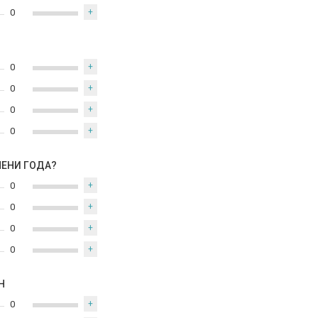
0
+
0
+
0
+
0
+
0
+
МЕНИ ГОДА?
0
+
0
+
0
+
0
+
Н
0
+