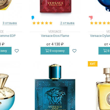
МУЖСКИЕ
ЖЕНСКИЕ
3 отзыва
2 отзыва
ACE
VERSACE
VE
 Femme EDP
Versace Eros Flame
Versace Dyla
0
₽
от 4 130
₽
от 
зину
В корзину
В
ХИТ