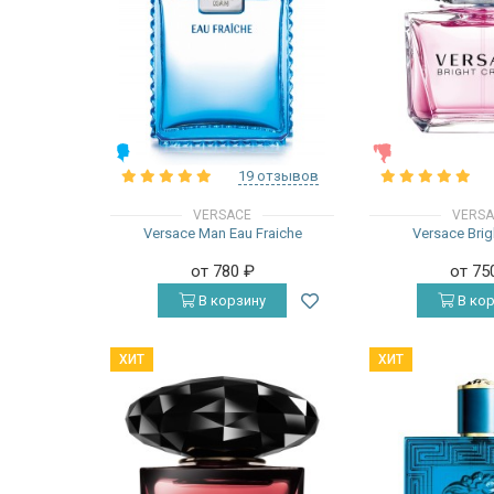
МУЖСКИЕ
ЖЕНСКИЕ
19 отзывов
VERSACE
VERS
Versace Man Eau Fraiche
Versace Brig
от 780
₽
от 75
В корзину
В кор
ХИТ
ХИТ