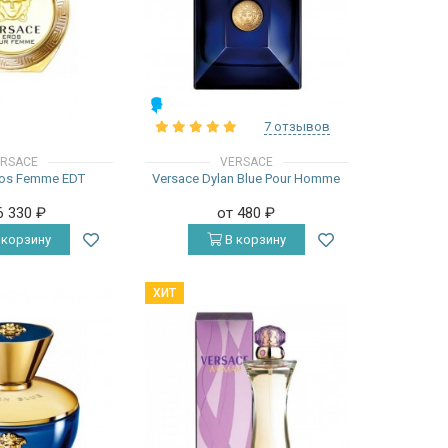
МУЖСКИЕ
7 отзывов
RSACE
VERSACE
ros Femme EDT
Versace Dylan Blue Pour Homme
6 330
₽
от 480
₽
 корзину
В корзину
ХИТ