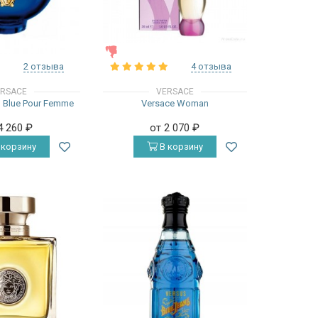
ЖЕНСКИЕ
2 отзыва
4 отзыва
RSACE
VERSACE
n Blue Pour Femme
Versace Woman
4 260
₽
от 2 070
₽
 корзину
В корзину