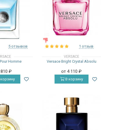
ЖЕНСКИЕ
5 отзывов
1 отзыв
RSACE
VERSACE
 Pour Homme
Versace Bright Crystal Absolu
 810
₽
от 4 110
₽
 корзину
В корзину