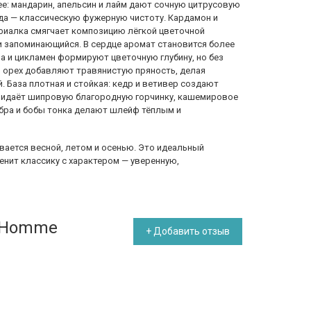
е: мандарин, апельсин и лайм дают сочную цитрусовую
нда — классическую фужерную чистоту. Кардамон и
 фиалка смягчает композицию лёгкой цветочной
и запоминающийся. В сердце аромат становится более
а и цикламен формируют цветочную глубину, но без
 орех добавляют травянистую пряность, делая
 База плотная и стойкая: кедр и ветивер создают
придаёт шипровую благородную горчинку, кашемировое
мбра и бобы тонка делают шлейф тёплым и
ается весной, летом и осенью. Это идеальный
енит классику с характером — уверенную,
S Homme
+ Добавить отзыв