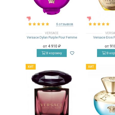
ЖЕНСКИЕ
ЖЕНСКИЕ
6 отзывов
VERSACE
VERS
Versace Dylan Purple Pour Femme
Versace Eros
от 4 910
₽
от 91
В корзину
В кор
ХИТ
ХИТ