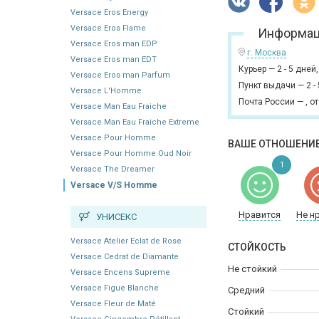
Versace Eros Energy
Versace Eros Flame
Информац
Versace Eros man EDP
г. Москва
Versace Eros man EDT
Курьер
—
2 - 5 дней
Versace Eros man Parfum
Пункт выдачи
—
2 -
Versace L'Homme
Почта России
—
,
от
Versace Man Eau Fraiche
Versace Man Eau Fraiche Extreme
Versace Pour Homme
ВАШЕ ОТНОШЕНИЕ
Versace Pour Homme Oud Noir
1
Versace The Dreamer
Versace V/S Homme
Нравится
Не н
УНИСЕКС
Versace Atelier Eclat de Rose
СТОЙКОСТЬ
Versace Cedrat de Diamante
Не стойкий
Versace Encens Supreme
Versace Figue Blanche
Средний
Versace Fleur de Maté
Стойкий