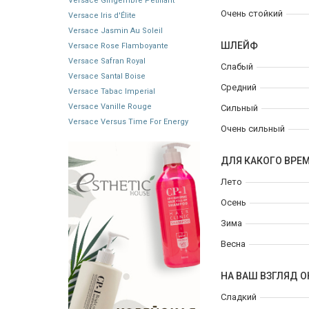
Versace Gingembre Pétillant
Очень стойкий
Versace Iris d'Élite
Versace Jasmin Au Soleil
ШЛЕЙФ
Versace Rose Flamboyante
Versace Safran Royal
Слабый
Versace Santal Boise
Средний
Versace Tabac Imperial
Versace Vanille Rouge
Сильный
Versace Versus Time For Energy
Очень сильный
ДЛЯ КАКОГО ВРЕ
Лето
Осень
Зима
Весна
НА ВАШ ВЗГЛЯД О
Сладкий