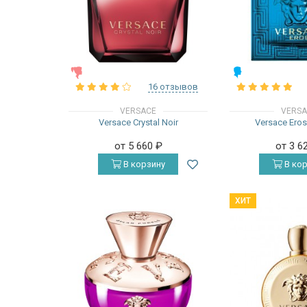
ЖЕНСКИЕ
МУЖСКИЕ
16 отзывов
VERSACE
VERS
Versace Crystal Noir
Versace Ero
от 5 660
₽
от 3 6
В корзину
В кор
ХИТ