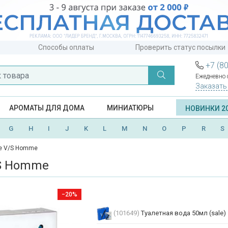
Способы оплаты
Проверить статус посылки
+7 (8
Ежедневно с
Заказать
АРОМАТЫ ДЛЯ ДОМА
МИНИАТЮРЫ
НОВИНКИ 2
G
H
I
J
K
L
M
N
O
P
R
S
e V/S Homme
/S Homme
−20%
(101649)
Туалетная вода 50мл (sale)