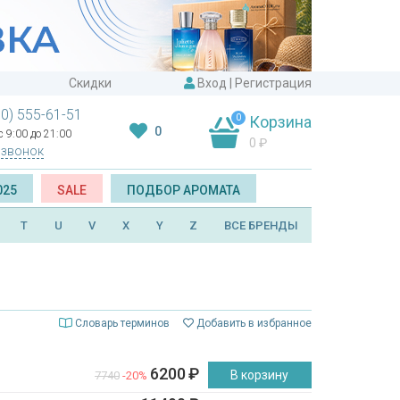
Скидки
Вход
|
Регистрация
00) 555-61-51
0
Корзина
0
 9:00 до 21:00
0
₽
 звонок
025
SALE
ПОДБОР АРОМАТА
T
U
V
X
Y
Z
ВСЕ БРЕНДЫ
Словарь терминов
Добавить в избранное
6200
₽
В корзину
7740
-20%