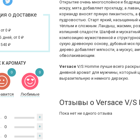
Открытие очень многослойное и бодряще
искру, мята добавляет прохладу, а лава
ия о доставке
кориандр вносят пряную пикантность, а
пудровостью. Старт яркий, насыщенный 
тёплым и сложным. Ландыш, жасмин, роз
,
от 0
₽
излишней сладости. Шалфей и мускатный
 5 дней,
от 0
₽
композицию мужественной и структурной.
сухую древесную основу, дубовый мох 
 540
₽
дерево добавляет мягкости, а мускус, а
обволакивающим.
 К АРОМАТУ
Versace
V/S Homme лучше всего раскрыв
дневной аромат для мужчины, который ц
0
0
выразительную и немного дерзкую.
равится
Любимые
Отзывы о Versace V/
Пока нет ни одного отзыва
0
+
0
+
0
+