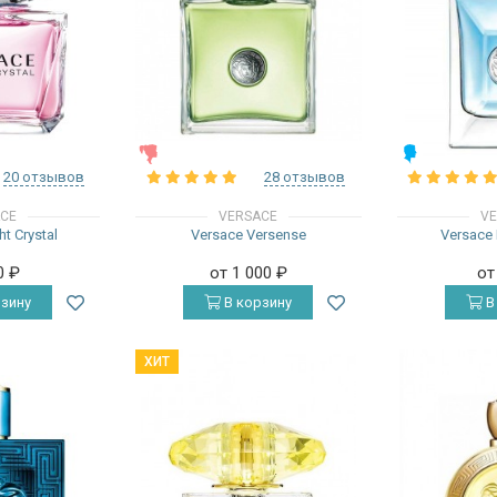
ЖЕНСКИЕ
МУЖСКИЕ
20 отзывов
28 отзывов
ACE
VERSACE
VE
ht Crystal
Versace Versense
Versace
0
₽
от 1 000
₽
от
зину
В корзину
В
ХИТ