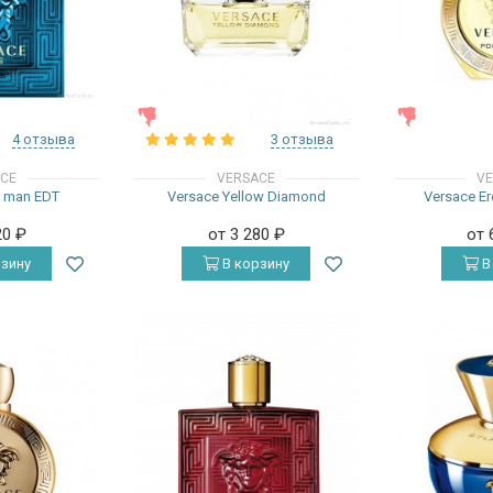
ЖЕНСКИЕ
ЖЕНСКИЕ
4 отзыва
3 отзыва
ACE
VERSACE
VE
s man EDT
Versace Yellow Diamond
Versace E
20
₽
от 3 280
₽
от 
зину
В корзину
В