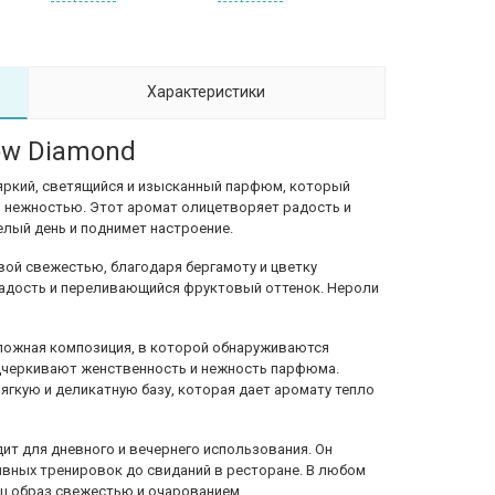
Характеристики
low Diamond
о яркий, светящийся и изысканный парфюм, который
 нежностью. Этот аромат олицетворяет радость и
елый день и поднимет настроение.
вой свежестью, благодаря бергамоту и цветку
ладость и переливающийся фруктовый оттенок. Нероли
ложная композиция, в которой обнаруживаются
одчеркивают женственность и нежность парфюма.
мягкую и деликатную базу, которая дает аромату тепло
дит для дневного и вечернего использования. Он
ивных тренировок до свиданий в ресторане. В любом
ш образ свежестью и очарованием.