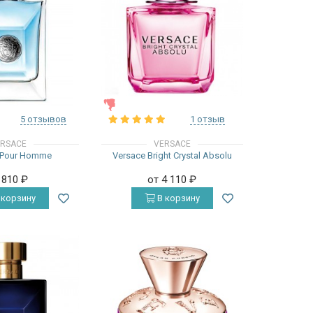
ЖЕНСКИЕ
5 отзывов
1 отзыв
RSACE
VERSACE
 Pour Homme
Versace Bright Crystal Absolu
 810
₽
от 4 110
₽
 корзину
В корзину