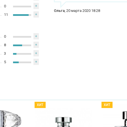
0
+
Ольга
,
20 марта 2020 18:28
11
+
0
+
8
+
3
+
5
+
ХИТ
ХИТ