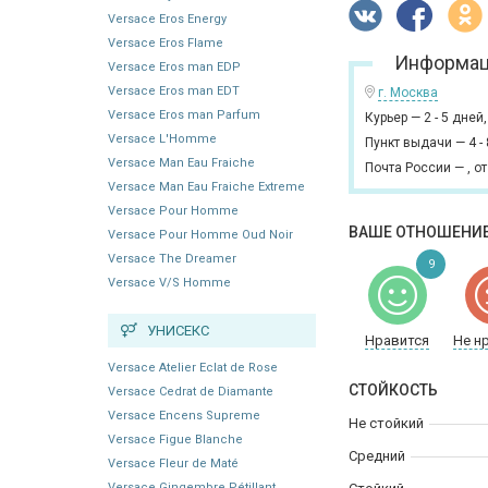
Versace Eros Energy
Versace Eros Flame
Информац
Versace Eros man EDP
Versace Eros man EDT
г. Москва
Versace Eros man Parfum
Курьер
—
2 - 5 дней
Versace L'Homme
Пункт выдачи
—
4 -
Versace Man Eau Fraiche
Почта России
—
,
от
Versace Man Eau Fraiche Extreme
Versace Pour Homme
ВАШЕ ОТНОШЕНИЕ
Versace Pour Homme Oud Noir
Versace The Dreamer
9
Versace V/S Homme
УНИСЕКС
Нравится
Не н
Versace Atelier Eclat de Rose
СТОЙКОСТЬ
Versace Cedrat de Diamante
Versace Encens Supreme
Не стойкий
Versace Figue Blanche
Средний
Versace Fleur de Maté
Versace Gingembre Pétillant