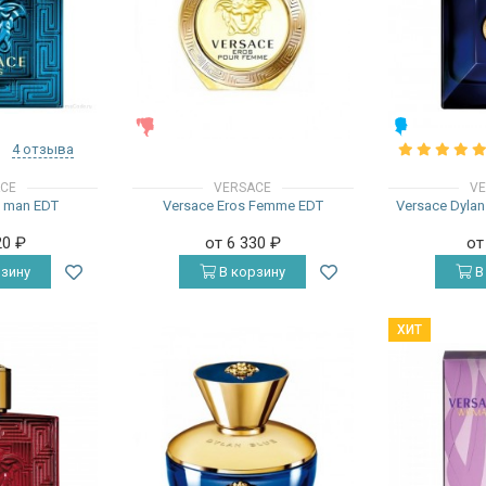
ЖЕНСКИЕ
МУЖСКИЕ
4 отзыва
ACE
VERSACE
VE
s man EDT
Versace Eros Femme EDT
Versace Dyla
20
₽
от 6 330
₽
от
зину
В корзину
В
ХИТ