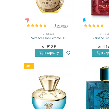
ЖЕНСКИЕ
МУЖСКИЕ
3 отзыва
VERSACE
VERS
Versace Eros Femme EDP
Versace Er
от 910
₽
от 4 1
В корзину
В кор
ХИТ