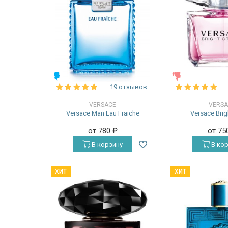
МУЖСКИЕ
ЖЕНСКИЕ
19 отзывов
VERSACE
VERS
Versace Man Eau Fraiche
Versace Brig
от 780
₽
от 75
В корзину
В кор
ХИТ
ХИТ