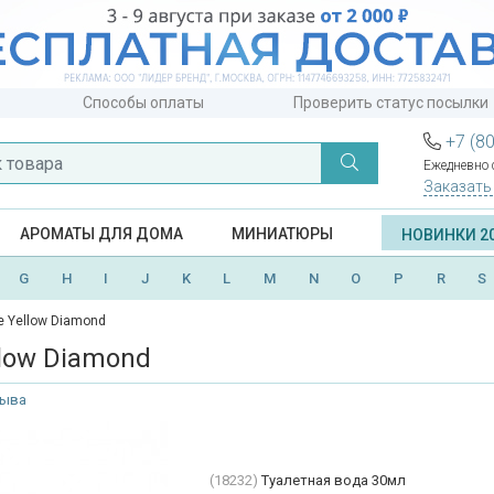
Способы оплаты
Проверить статус посылки
+7 (8
Ежедневно с
Заказать
АРОМАТЫ ДЛЯ ДОМА
МИНИАТЮРЫ
НОВИНКИ 2
G
H
I
J
K
L
M
N
O
P
R
S
e Yellow Diamond
llow Diamond
зыва
(18232)
Туалетная вода 30мл