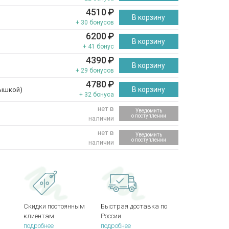
4510
₽
В корзину
+ 30 бонусов
6200
₽
В корзину
+ 41 бонус
4390
₽
В корзину
+ 29 бонусов
4780
₽
В корзину
ышкой)
+ 32 бонуса
нет в
Уведомить
о поступлении
наличии
нет в
Уведомить
о поступлении
наличии
Скидки постоянным
Быстрая доставка по
клиентам
России
подробнее
подробнее