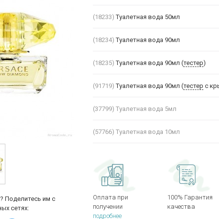
(18233)
Туалетная вода 50мл
(18234)
Туалетная вода 90мл
(18235)
Туалетная вода 90мл (
тестер
)
(91719)
Туалетная вода 90мл (
тестер
с кр
(37799)
Туалетная вода 5мл
(57766)
Туалетная вода 10мл
Оплата при
100% Гарантия
? Поделитесь им с
получении
качества
ых сетях:
подробнее