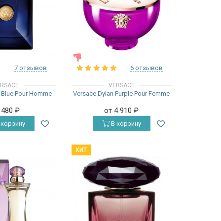
ЖЕНСКИЕ
7 отзывов
6 отзывов
RSACE
VERSACE
n Blue Pour Homme
Versace Dylan Purple Pour Femme
 480
₽
от 4 910
₽
 корзину
В корзину
ХИТ