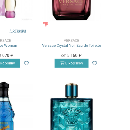
ЖЕНСКИЕ
4 отзыва
RSACE
VERSACE
ace Woman
Versace Crystal Noir Eau de Toilette
2 070
₽
от 5 160
₽
 корзину
В корзину