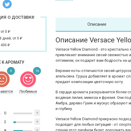
ия о доставке
Описание
,
от 0
₽
Описание Versace Yel
 8 дней,
от 0
₽
 430
₽
Versace Yellow Diamond - это кристальн
привлекает внимание своей свежестью и
оптимизм, он подарит вам бодрость на ц
 К АРОМАТУ
Верхние ноты отличаются своей цитрусо
0
16
апельсина. Груша добавляет в аромат с
придает композиции цветочную ноту.
равится
Любимые
В сердце аромата раскрывается более с
водяная лилия, мимоза и фрезия. Они п
Амбра, дерево Гуаяк и мускус образуют 
и глубину.
0
+
Versace Yellow Diamond прекрасно подхо
2
+
подойдет для любых ситуаций - от спорт
случае этот парфюм будет дополнять ва
8
+