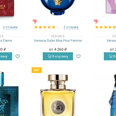
ЖЕНСКИЕ
ЖЕНСКИЕ
2 отзыва
2 отзыва
ACE
VERSACE
VE
os Flame
Versace Dylan Blue Pour Femme
Vers
30
₽
от 4 260
₽
от 
зину
В корзину
В
ХИТ