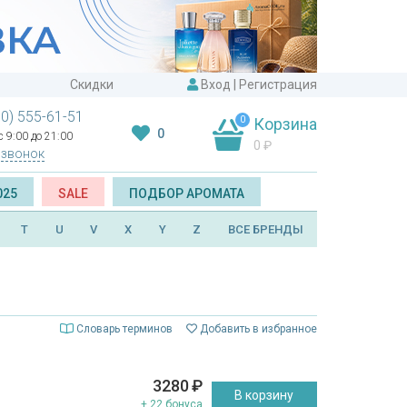
Скидки
Вход
|
Регистрация
00) 555-61-51
0
Корзина
0
 9:00 до 21:00
0
₽
 звонок
025
SALE
ПОДБОР АРОМАТА
T
U
V
X
Y
Z
ВСЕ БРЕНДЫ
Словарь терминов
Добавить в избранное
3280
₽
В корзину
+ 22 бонуса