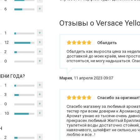
6
+
Отзывы о Versace Yel
1
+
12
+
Обалдеть
Обалдеть как выросла цена за недели 
2
+
доставкой до моих краёв, мне прост
отстояться, не могу надышаться. Спа
0
+
МЕНИ ГОДА?
Мария
,
11 апреля 2023 09:07
1
+
3
+
Спасибо за оригинал!
0
+
Спасибо магазину за любимый аромат
тестер при всем доверии к Аромакод
10
+
Аромат узнаю из тысячи-очень давно 
прекрасен любимый Желтый Бриллиант
туалетной воды достаточно стойкий,т
Н
навязчивого, шлейфит не сильно,но ч
люблю и все...!
2
+