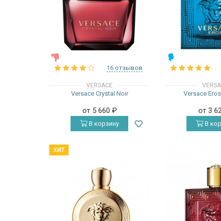
ЖЕНСКИЕ
МУЖСКИЕ
16 отзывов
VERSACE
VERS
Versace Crystal Noir
Versace Ero
от 5 660
₽
от 3 6
В корзину
В кор
ХИТ