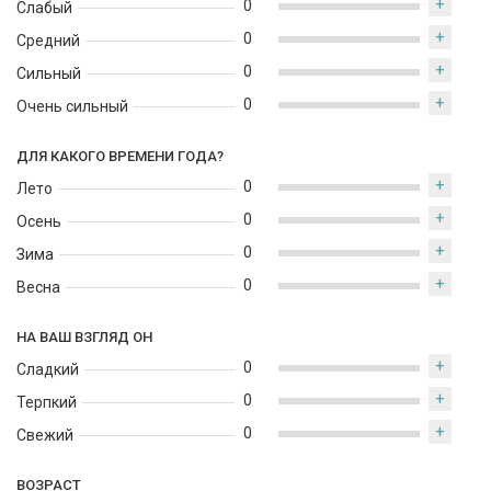
+
лета и начала осени, для дневного или вечернего образа,
0
Слабый
особенно в непринуждённой, но стильной обстановке. Это
+
0
Средний
также прекрасный подарок для тех, кто любит нишевую
+
0
парфюмерию с характером и историей.
Сильный
+
0
Очень сильный
ДЛЯ КАКОГО ВРЕМЕНИ ГОДА?
+
0
Лето
+
0
Осень
+
0
Зима
+
0
Весна
НА ВАШ ВЗГЛЯД ОН
+
0
Сладкий
+
0
Терпкий
+
0
Свежий
ВОЗРАСТ