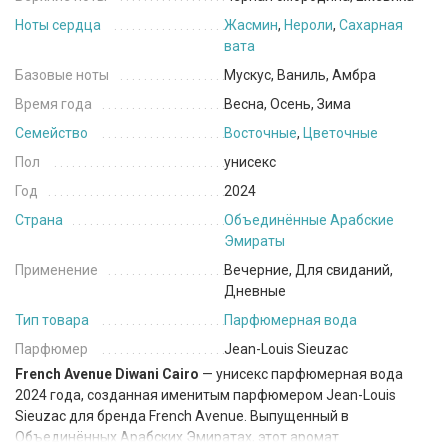
Ноты сердца
Жасмин
,
Нероли
,
Сахарная
вата
Базовые ноты
Мускус, Ваниль, Амбра
Время года
Весна, Осень, Зима
Семейство
Восточные
,
Цветочные
Пол
унисекс
Год
2024
Страна
Объединённые Арабские
Эмираты
Применение
Вечерние, Для свиданий,
Дневные
Тип товара
Парфюмерная вода
Парфюмер
Jean-Louis Sieuzac
French Avenue Diwani Cairo
— унисекс парфюмерная вода
2024 года, созданная именитым парфюмером Jean-Louis
Sieuzac для бренда French Avenue. Выпущенный в
Объединённых Арабских Эмиратах, этот аромат