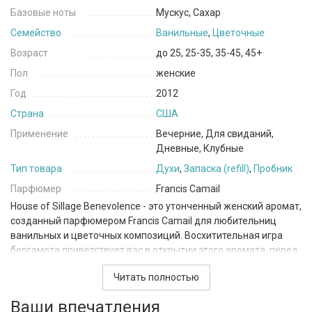
Базовые ноты
Мускус, Сахар
Семейство
Ванильные
,
Цветочные
Возраст
до 25, 25-35, 35-45, 45+
Пол
женские
Год
2012
Страна
США
Применение
Вечерние, Для свиданий,
Дневные, Клубные
Тип товара
Духи
,
Запаска (refill)
,
Пробник
Парфюмер
Francis Camail
House of Sillage Benevolence - это утонченный женский аромат,
созданный парфюмером Francis Camail для любительниц
ванильных и цветочных композиций. Восхитительная игра
бергамота приветствует вас в открытии этого аромата, перед
тем, как оставить место для душевной сцены, состоящей из
Читать полностью
цветочных и фруктовых нот. Аромат апельсина, жасмина,
лаванды и миндаля предлагает нежный букет, который
Ваши впечатления
воплощает женственность и жизнерадостность.