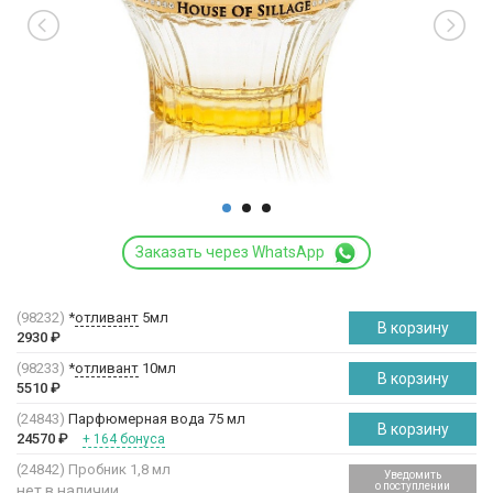
Заказать через WhatsApp
(98232)
*
отливант
5мл
В корзину
2930
₽
(98233)
*
отливант
10мл
В корзину
5510
₽
(24843)
Парфюмерная вода 75 мл
В корзину
24570
₽
+ 164 бонуса
(24842)
Пробник 1,8 мл
Уведомить
о поступлении
нет в наличии