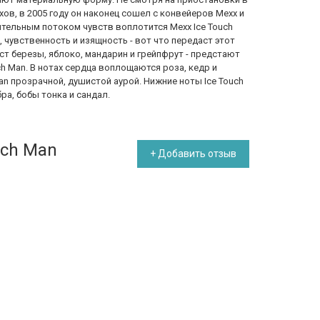
в, в 2005 году он наконец сошел с конвейеров Mexx и
ительным потоком чувств воплотится Mexx Ice Touch
 чувственность и изящность - вот что передаст этот
ист березы, яблоко, мандарин и грейпфрут - предстают
h Man. В нотах сердца воплощаются роза, кедр и
an прозрачной, душистой аурой. Нижние ноты Ice Touch
ра, бобы тонка и сандал.
uch Man
+ Добавить отзыв