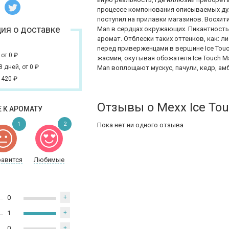
процессе компонования описываемых духо
поступил на прилавки магазинов. Восхит
ия о доставке
Man в сердцах окружающих. Пикантность,
аромат. Отблески таких оттенков, как: л
перед приверженцами в вершине Ice Touc
,
от 0
₽
жасмин, окутывая обожателя Ice Touch M
 8 дней,
от 0
₽
Man воплощают мускус, пачули, кедр, амб
 420
₽
Отзывы о Mexx Ice To
 К АРОМАТУ
1
2
Пока нет ни одного отзыва
равится
Любимые
0
+
1
+
0
+