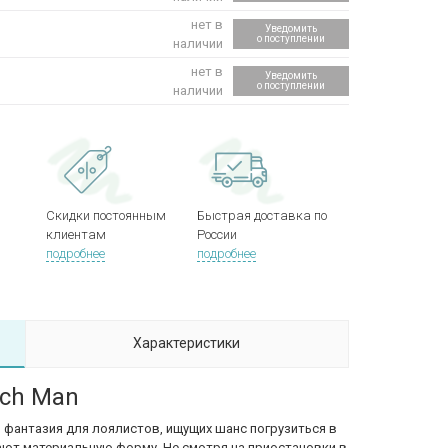
нет в
Уведомить
о поступлении
наличии
нет в
Уведомить
о поступлении
наличии
Скидки постоянным
Быстрая доставка по
клиентам
России
подробнее
подробнее
Характеристики
uch Man
 фантазия для лоялистов, ищущих шанс погрузиться в
ают материальную форму. Не смотря на приостановки в