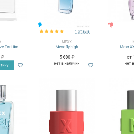
МУЖСКИЕ
ЖЕНСКИЕ
1 отзыв
X
MEXX
eze For Him
Mexx fly high
Mexx XX
0
₽
5 680
₽
от 
нет в наличии
нет 
зину