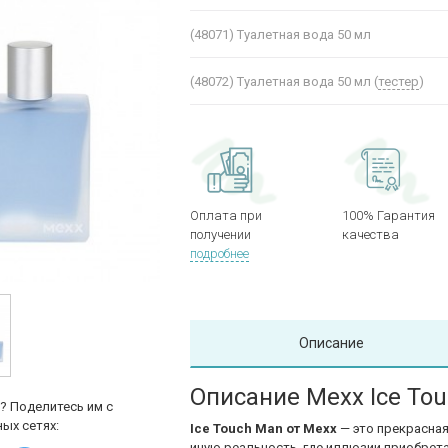
(48071)
Туалетная вода 50 мл
(48072)
Туалетная вода 50 мл (
тестер
)
Оплата при
100% Гарантия
получении
качества
подробнее
Описание
Описание Mexx Ice To
? Поделитесь им с
ых сетях:
Ice Touch Man от Mexx
— это прекрасная
иную реальность, где иллюзии приобрет