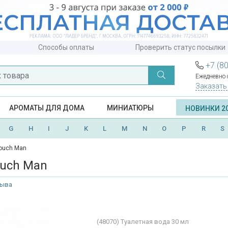
Способы оплаты
Проверить статус посылки
+7 (8
Ежедневно с
Заказать
АРОМАТЫ ДЛЯ ДОМА
МИНИАТЮРЫ
НОВИНКИ 2
G
H
I
J
K
L
M
N
O
P
R
S
Touch Man
ouch Man
зыва
(48070)
Туалетная вода 30 мл