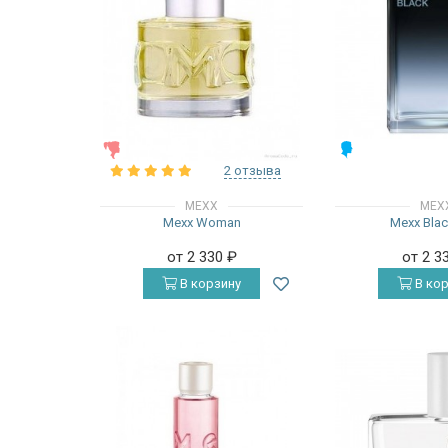
ЖЕНСКИЕ
МУЖСКИЕ
2 отзыва
MEXX
MEX
Mexx Woman
Mexx Bla
от 2 330
₽
от 2 3
В корзину
В кор