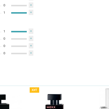
0
+
1
+
1
+
0
+
0
+
0
+
ХИТ