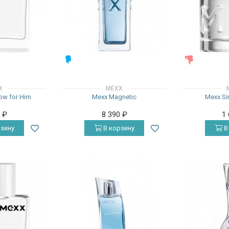
МУЖСКИЕ
ЖЕНСКИЕ
X
MEXX
Now for Him
Mexx Magnetic
Mexx Si
0
₽
8 390
₽
1
зину
В корзину
В