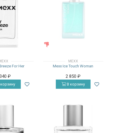
ЖЕНСКИЕ
MEXX
MEXX
Breeze For Her
Mexx Ice Touch Woman
 340
₽
2 850
₽
 корзину
В корзину