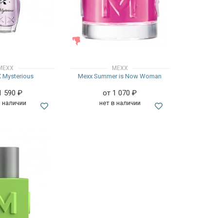
ЖЕНСКИЕ
MEXX
MEXX
 Mysterious
Mexx Summer is Now Woman
1 590
₽
от 1 070
₽
в наличии
нет в наличии