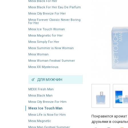
Mexx Black For Her
Mexx Black For Her Eau De Parfum
Mexx City Breeze For Her
Mexx Forever Classic Never Boring
for Her
Mexx Ice Touch Woman
Mexx Magnetic for Her
Mexx Simply For Her
Mexx Summer is Now Woman
Mexx Woman
Mexx Woman Festival Summer
Mexx XX Mysterious
ДЛЯ МУЖЧИН
MEXX Fresh Man
Mexx Black Man
Mexx City Breeze For Him
Mexx Ice Touch Man
Mexx Life is Now for Him
Понравился аромат 
Mexx Magnetic
друзьями в социальн
Mexx Man Festival Summer