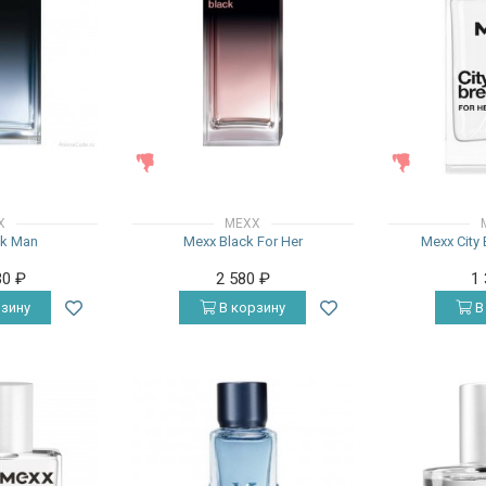
ЖЕНСКИЕ
ЖЕНСКИЕ
X
MEXX
ck Man
Mexx Black For Her
Mexx City 
30
₽
2 580
₽
1
зину
В корзину
В