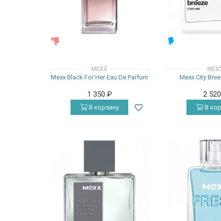
ЖЕНСКИЕ
МУЖСКИЕ
MEXX
MEX
Mexx Black For Her Eau De Parfum
Mexx City Bre
1 350
₽
2 52
В корзину
В кор