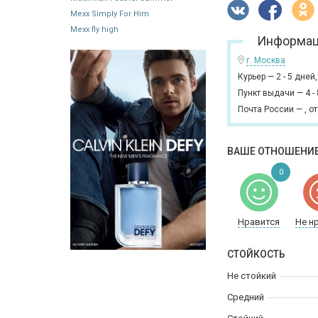
Mexx Simply For Him
Mexx fly high
Информац
г. Москва
Курьер
—
2 - 5 дней
Пункт выдачи
—
4 -
Почта России
—
,
от
ВАШЕ ОТНОШЕНИЕ
0
Нравится
Не н
СТОЙКОСТЬ
Не стойкий
Средний