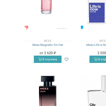
ЖЕНСКИЕ
МУЖСКИЕ
MEXX
MEX
Mexx Magnetic for Her
Mexx Life is 
от 2 620
₽
2 02
В корзину
В кор