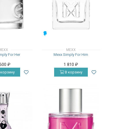
МУЖСКИЕ
MEXX
MEXX
mply For Her
Mexx Simply For Him
 600
₽
1 810
₽
 корзину
В корзину