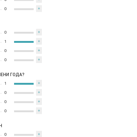
0
+
0
+
1
+
0
+
0
+
МЕНИ ГОДА?
1
+
0
+
0
+
0
+
Н
0
+