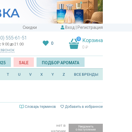
Скидки
Вход
|
Регистрация
00) 555-61-51
0
Корзина
0
 9:00 до 21:00
0
₽
 звонок
025
SALE
ПОДБОР АРОМАТА
T
U
V
X
Y
Z
ВСЕ БРЕНДЫ
Словарь терминов
Добавить в избранное
нет в
Уведомить
о поступлении
наличии