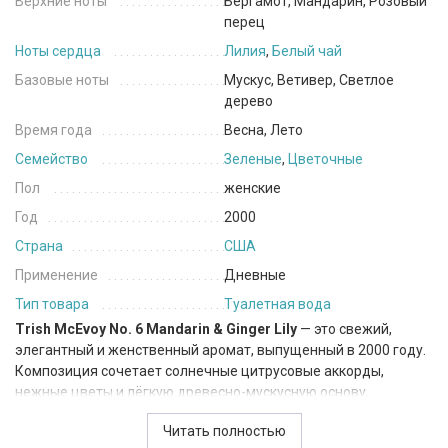
Верхние ноты
Бергамот, Мандарин, Розовый
перец
Ноты сердца
Лилия
,
Белый чай
Базовые ноты
Мускус, Ветивер, Светлое
дерево
Время года
Весна, Лето
Семейство
Зеленые
,
Цветочные
Пол
женские
Год
2000
Страна
США
Применение
Дневные
Тип товара
Туалетная вода
Trish McEvoy No. 6 Mandarin & Ginger Lily
— это свежий,
элегантный и женственный аромат, выпущенный в 2000 году.
Композиция сочетает солнечные цитрусовые аккорды,
нежные цветы и лёгкую древесно-мускусную основу,
создавая ощущение весеннего утра, наполненного чистым
Читать полностью
воздухом и мягким солнечным светом. Это аромат