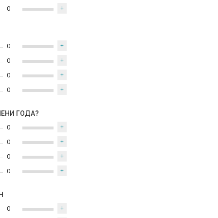
0
+
0
+
0
+
0
+
0
+
МЕНИ ГОДА?
0
+
0
+
0
+
0
+
Н
0
+