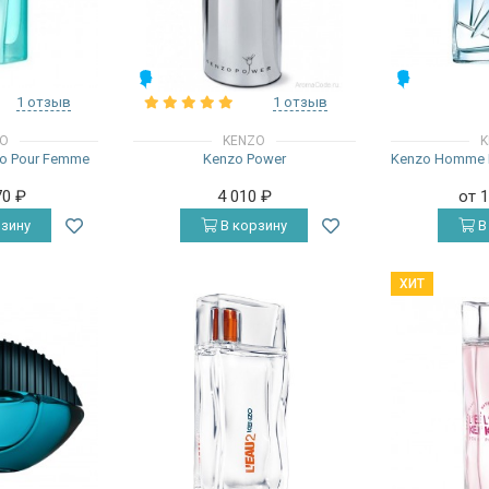
МУЖСКИЕ
МУЖСКИЕ
1 отзыв
1 отзыв
ZO
KENZO
K
o Pour Femme
Kenzo Power
Kenzo Homme E
70
₽
4 010
₽
от 
зину
В корзину
В
ХИТ