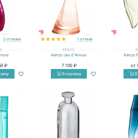
ЖЕНСКИЕ
ЖЕНСКИЕ
2 отзыва
1 отзыв
ZO
KENZO
K
mour
Kenzo Jeu d`Amour
Kenzo P
50
₽
7 100
₽
от 
зину
В корзину
В