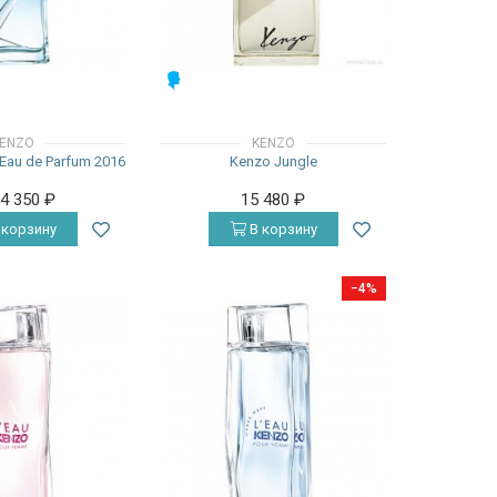
МУЖСКИЕ
ENZO
KENZO
au de Parfum 2016
Kenzo Jungle
14 350
₽
15 480
₽
 корзину
В корзину
−4%