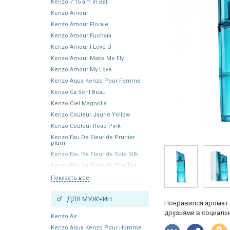
Kenzo 7:15 am in Bali
Kenzo Amour
Kenzo Amour Florale
Kenzo Amour Fuchsia
Kenzo Amour I Love U
Kenzo Amour Make Me Fly
Kenzo Amour My Love
Kenzo Aqua Kenzo Pour Femme
Kenzo Ca Sent Beau
Kenzo Ciel Magnolia
Kenzo Couleur Jaune Yellow
Kenzo Couleur Rose-Pink
Kenzo Eau De Fleur de Prunier
plum
Kenzo Eau De Fleur de Soie Silk
Kenzo Eau De Fleur de The Tea
Показать все
ДЛЯ МУЖЧИН
Понравился аромат 
друзьями в социальн
Kenzo Air
Kenzo Aqua Kenzo Pour Homme