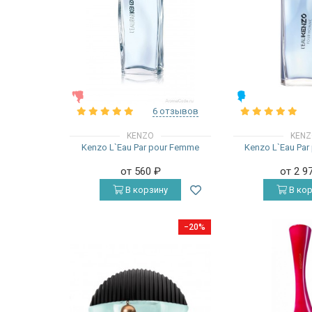
ЖЕНСКИЕ
МУЖСКИЕ
6 отзывов
KENZO
KEN
Kenzo L`Eau Par pour Femme
Kenzo L`Eau Pa
от 560
₽
от 2 9
В корзину
В кор
−20%