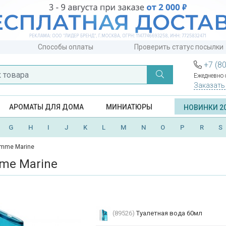
Способы оплаты
Проверить статус посылки
+7 (8
Ежедневно с
Заказать
АРОМАТЫ ДЛЯ ДОМА
МИНИАТЮРЫ
НОВИНКИ 2
G
H
I
J
K
L
M
N
O
P
R
S
mme Marine
me Marine
(89526)
Туалетная вода 60мл