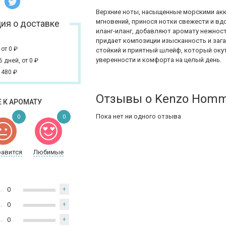
Верхние ноты, насыщенные морскими акк
мгновений, принося нотки свежести и вд
ия о доставке
иланг-иланг, добавляют аромату нежност
придает композиции изысканность и заг
,
от 0
₽
стойкий и приятный шлейф, который оку
уверенности и комфорта на целый день.
 6 дней,
от 0
₽
 480
₽
Отзывы о Kenzo Homm
 К АРОМАТУ
Пока нет ни одного отзыва
0
0
равится
Любимые
0
+
0
+
0
+