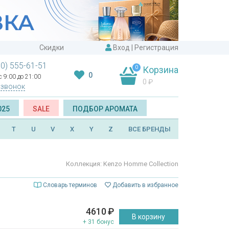
Скидки
Вход
|
Регистрация
00) 555-61-51
0
Корзина
0
 9:00 до 21:00
0
₽
 звонок
025
SALE
ПОДБОР АРОМАТА
T
U
V
X
Y
Z
ВСЕ БРЕНДЫ
Коллекция: Kenzo Homme Collection
Словарь терминов
Добавить в избранное
4610
₽
В корзину
+ 31 бонус