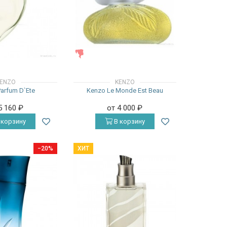
ЖЕНСКИЕ
ENZO
KENZO
arfum D`Ete
Kenzo Le Monde Est Beau
5 160
₽
от 4 000
₽
 корзину
В корзину
−20%
ХИТ