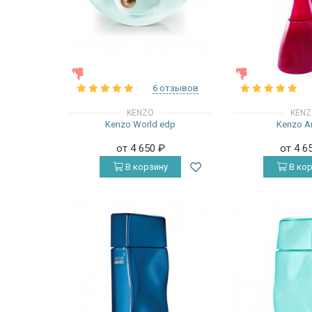
ЖЕНСКИЕ
ЖЕНСКИЕ
6 отзывов
KENZO
KEN
Kenzo World edp
Kenzo A
от 4 650
₽
от 4 6
В корзину
В кор