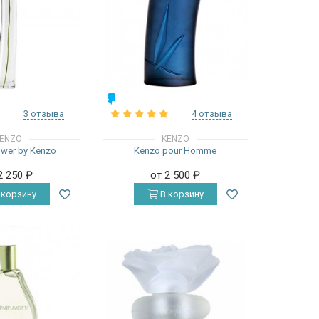
МУЖСКИЕ
3 отзыва
4 отзыва
ENZO
KENZO
ower by Kenzo
Kenzo pour Homme
2 250
₽
от 2 500
₽
 корзину
В корзину