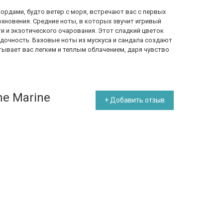
ордами, будто ветер с моря, встречают вас с первых
охновения. Средние ноты, в которых звучит игривый
и и экзотического очарования. Этот сладкий цветок
адочность. Базовые ноты из мускуса и сандала создают
тывает вас легким и теплым облачением, даря чувство
e Marine
+ Добавить отзыв