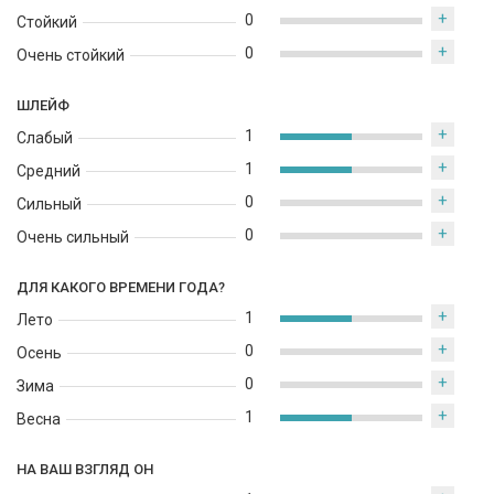
+
придать уверенности.
0
Стойкий
+
0
Очень стойкий
ШЛЕЙФ
+
1
Слабый
+
1
Средний
+
0
Сильный
+
0
Очень сильный
ДЛЯ КАКОГО ВРЕМЕНИ ГОДА?
+
1
Лето
+
0
Осень
+
0
Зима
+
1
Весна
НА ВАШ ВЗГЛЯД ОН