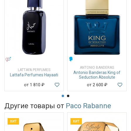
УНИСЕКС
МУЖСКИЕ
ANTONIO BANDERAS
LATTAFA PERFUMES
Antonio Banderas King of
Lattafa Perfumes Hayaati
Seduction Absolute
от 1 810
₽
от 2 600
₽
Другие товары от
Paco Rabanne
ХИТ
ХИТ