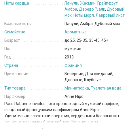
Ноты сердца
Пачули
,
Жасмин
,
Грейпфрут
,
Амбра
,
Дерево Гуаяк
,
Дубовый
мох
,
Ноты моря
,
Лавровый лист
Базовые ноты
Пачули, Амбра, Дубовый мох
Семейство
Ароматные
Возраст
до 25, 25-35, 35-45, 45+
Пол
мужские
Год
2013
Страна
Франция
Применение
Вечерние, Для свиданий,
Дневные, Клубные
Тип товара
Миниатюрка
,
Туалетная вода
Парфюмер
Anne Flipo
Paco Rabanne Invictus - это превосходный мужской парфюм,
созданный французским парфюмером Anne Flipo.
Удивительное сочетание верхних, сердечных и базовых нот
делает этот аромат бесподобным. Верхние ноты
представлены сочным грейпфрутом и яркой мандарином,