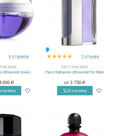
МУЖСКИЕ
6 отзывов
2 отзыва
 RABANNE
PACO RABANNE
Ultraviolet (new)
Paco Rabanne Ultraviolet for Men
4 000
₽
от 3 750
₽
 корзину
В корзину