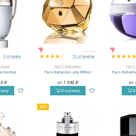
ЖЕНСКИЕ
ЖЕНСКИЕ
2 отзыва
12 отзывов
BANNE
PACO RABANNE
PACO
 Invictus
Paco Rabanne Lady Million
Paco Rabanne 
10
₽
от 1 040
₽
от 
зину
В корзину
В
ХИТ