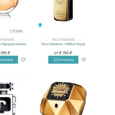
МУЖСКИЕ
1 отзыв
 RABANNE
PACO RABANNE
 Olympea Intense
Paco Rabanne 1 Million Royal
 390
₽
от 8 760
₽
 корзину
В корзину