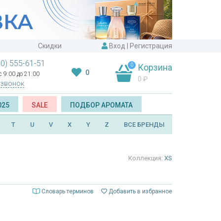
Скидки
Вход
|
Регистрация
00) 555-61-51
0
Корзина
0
 9:00 до 21:00
0
₽
 звонок
025
SALE
ПОДБОР АРОМАТА
T
U
V
X
Y
Z
ВСЕ БРЕНДЫ
Коллекция:
XS
Словарь терминов
Добавить в избранное