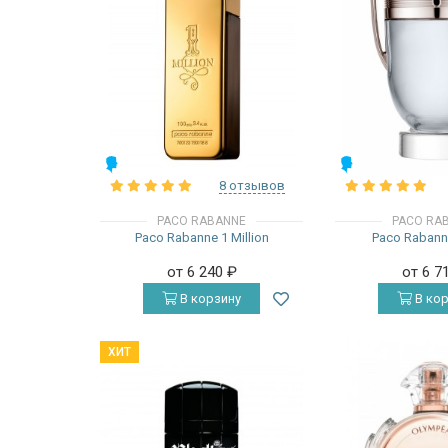
МУЖСКИЕ
МУЖСКИЕ
8 отзывов
PACO RABANNE
PACO RA
Paco Rabanne 1 Million
Paco Rabanne
от 6 240
₽
от 6 7
В корзину
В кор
ХИТ