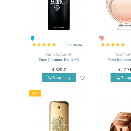
МУЖСКИЕ
ЖЕНСКИЕ
4 отзыва
PACO RABANNE
PACO RA
Paco Rabanne Black XS
Paco Rabann
4 520
₽
от 7 7
В корзину
В кор
ХИТ