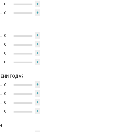
0
+
0
+
0
+
0
+
0
+
0
+
МЕНИ ГОДА?
0
+
0
+
0
+
0
+
Н