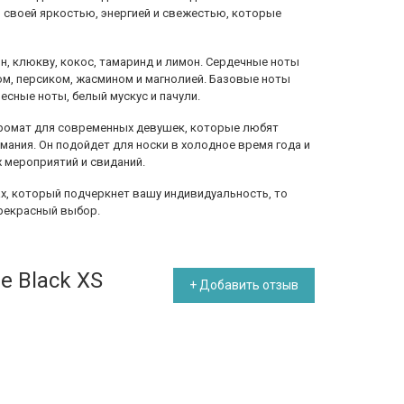
я своей яркостью, энергией и свежестью, которые
н, клюкву, кокос, тамаринд и лимон. Сердечные ноты
м, персиком, жасмином и магнолией. Базовые ноты
есные ноты, белый мускус и пачули.
о аромат для современных девушек, которые любят
мания. Он подойдет для носки в холодное время года и
 мероприятий и свиданий.
ах, который подчеркнет вашу индивидуальность, то
 прекрасный выбор.
e Black XS
+ Добавить отзыв