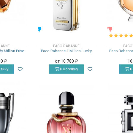
МУЖСКИЕ
ЖЕНСКИЕ
BANNE
PACO RABANNE
PACO
 Million Prive
Paco Rabanne 1 Million Lucky
Paco Rabanne
30
₽
от 10 780
₽
16
зину
В корзину
В