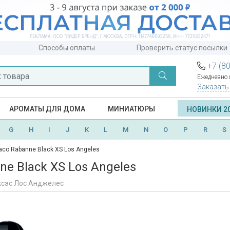
Способы оплаты
Проверить статус посылки
+7 (8
Ежедневно с
Заказать
АРОМАТЫ ДЛЯ ДОМА
МИНИАТЮРЫ
НОВИНКИ 2
G
H
I
J
K
L
M
N
O
P
R
S
aco Rabanne Black XS Los Angeles
ne Black XS Los Angeles
ксэс Лос Анджелес