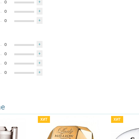
0
+
0
+
0
+
0
+
0
+
0
+
0
+
ne
ХИТ
ХИТ