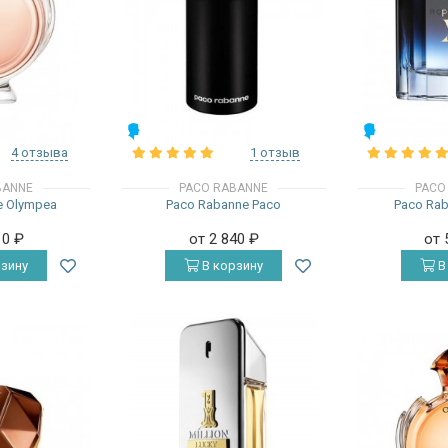
МУЖСКИЕ
МУЖСКИЕ
4 отзыва
1 отзыв
BANNE
PACO RABANNE
PACO
e Olympea
Paco Rabanne Paco
Paco Rab
10
₽
от 2 840
₽
от 
зину
В корзину
В