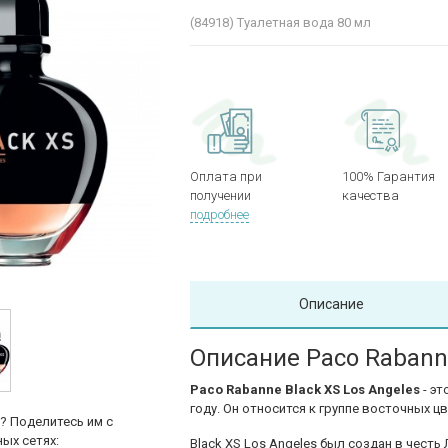
(84918)
Туалетная вода 80 мл
Оплата при
100% Гарантия
получении
качества
подробнее
Описание
Описание Paco Rabanne
Paco Rabanne Black XS Los Angeles
- эт
году. Он относится к группе восточных 
? Поделитесь им с
ых сетях:
Black XS Los Angeles был создан в честь