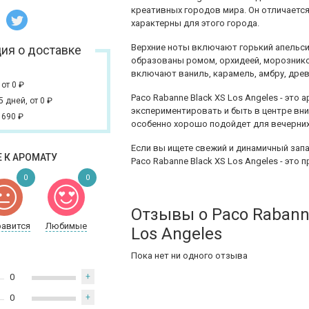
креативных городов мира. Он отличаетс
характерны для этого города.
Верхние ноты включают горький апельси
ия о доставке
образованы ромом, орхидеей, морознико
включают ваниль, карамель, амбру, древ
,
от 0
₽
Paco Rabanne Black XS Los Angeles - эт
 5 дней,
от 0
₽
экспериментировать и быть в центре вни
 690
₽
особенно хорошо подойдет для вечерних
Если вы ищете свежий и динамичный зап
 К АРОМАТУ
Paco Rabanne Black XS Los Angeles - это
0
0
Отзывы о Paco Rabann
равится
Любимые
Los Angeles
Пока нет ни одного отзыва
0
+
0
+