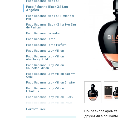
Paco Rabanne Black XS
Paco Rabanne Black XS Los
Angeles
Paco Rabanne Black XS Potion for
Her
Paco Rabanne Black XS for Her Eau
de Parfum
Paco Rabanne Calandre
Paco Rabanne Fame
Paco Rabanne Fame Parfum
Paco Rabanne Lady Million
Paco Rabanne Lady Million
Absolutely Gold
Paco Rabanne Lady Million
Collector Edition
Paco Rabanne Lady Million Eau My
Gold
Paco Rabanne Lady Million Empire
Paco Rabanne Lady Million
Fabulous
Paco Rabanne Lady Million Lucky
Paco Rabanne Lady Million Prive
Показать все
Понравился аромат 
друзьями в социальн