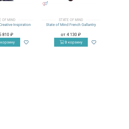
УНИСЕКС
E OF MIND
STATE OF MIND
reative Inspiration
State of Mind French Gallantry
5 810
₽
от 4 130
₽
 корзину
В корзину