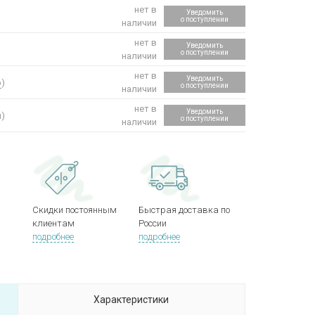
нет в
Уведомить
о поступлении
наличии
нет в
Уведомить
о поступлении
наличии
нет в
Уведомить
р
)
о поступлении
наличии
нет в
Уведомить
л)
о поступлении
наличии
Скидки постоянным
Быстрая доставка по
клиентам
России
подробнее
подробнее
Характеристики