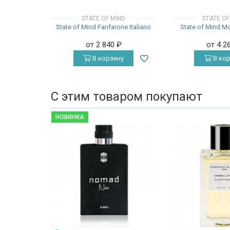
STATE OF MIND
STATE OF
State of Mind Fanfarone Italiano
State of Mind 
от 2 840
₽
от 4 2
В корзину
В кор
С этим товаром покупают
НОВИНКА