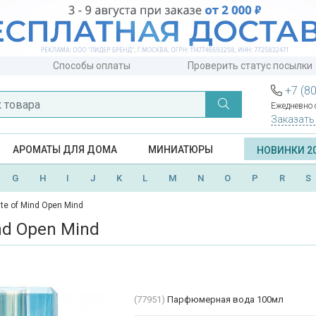
Способы оплаты
Проверить статус посылки
+7 (8
Ежедневно с
Заказать
АРОМАТЫ ДЛЯ ДОМА
МИНИАТЮРЫ
НОВИНКИ 2
G
H
I
J
K
L
M
N
O
P
R
S
ate of Mind Open Mind
ind Open Mind
(77951)
Парфюмерная вода 100мл