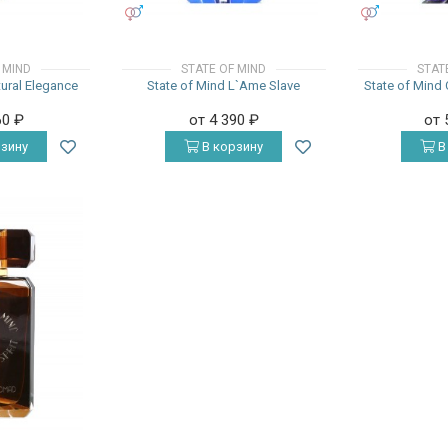
УНИСЕКС
УНИСЕКС
 MIND
STATE OF MIND
STAT
tural Elegance
State of Mind L`Ame Slave
State of Mind C
60
₽
от 4 390
₽
от 
зину
В корзину
В