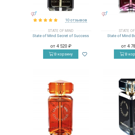
УНИСЕКС
УНИСЕКС
10 отзывов
STATE OF MIND
STATE OF
State of Mind Secret of Success
State of Mind B
от 4 520
₽
от 4 7
В корзину
В кор