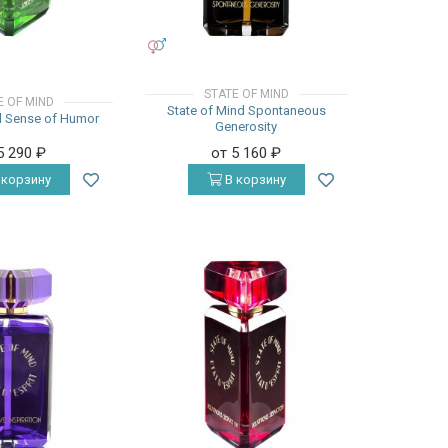
УНИСЕКС
STATE OF MIND
E OF MIND
State of Mind Spontaneous
d Sense of Humor
Generosity
5 290
₽
от 5 160
₽
 корзину
В корзину