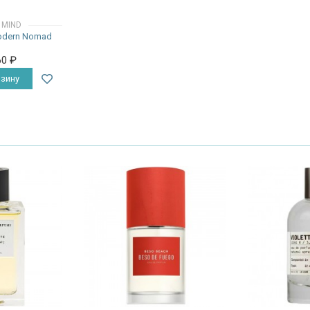
 MIND
Modern Nomad
60
₽
зину