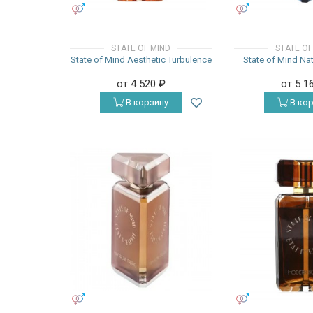
УНИСЕКС
УНИСЕКС
STATE OF MIND
STATE OF
State of Mind Aesthetic Turbulence
State of Mind Na
от 4 520
₽
от 5 1
В корзину
В кор
УНИСЕКС
УНИСЕКС