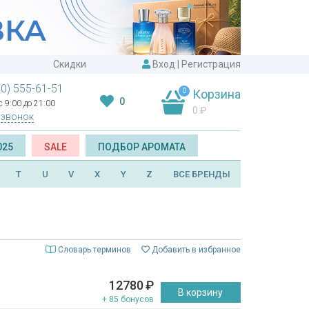
Скидки
Вход
|
Регистрация
00) 555-61-51
0
Корзина
0
 9:00 до 21:00
0
₽
 звонок
025
SALE
ПОДБОР АРОМАТА
T
U
V
X
Y
Z
ВСЕ БРЕНДЫ
Словарь терминов
Добавить в избранное
12780
₽
В корзину
+ 85 бонусов