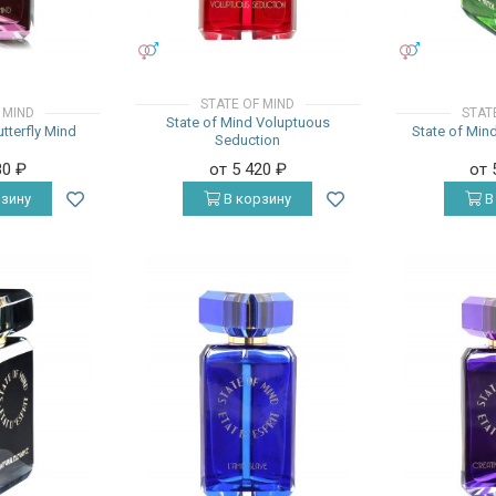
УНИСЕКС
УНИСЕКС
STATE OF MIND
 MIND
STAT
State of Mind Voluptuous
utterfly Mind
State of Min
Seduction
80
₽
от 5 420
₽
от 
зину
В корзину
В