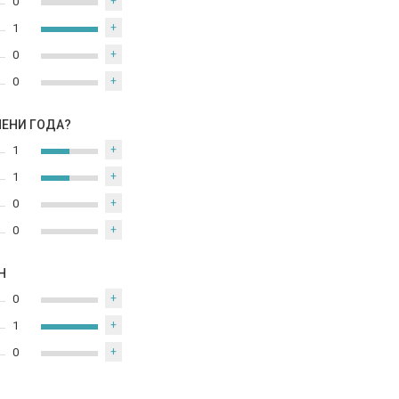
0
+
1
+
0
+
0
+
МЕНИ ГОДА?
1
+
1
+
0
+
0
+
Н
0
+
1
+
0
+