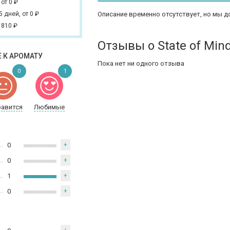
,
от 0
₽
 5 дней,
от 0
₽
Описание временно отсутствует, но мы д
 810
₽
Отзывы о State of Min
 К АРОМАТУ
Пока нет ни одного отзыва
0
1
равится
Любимые
0
+
0
+
1
+
0
+