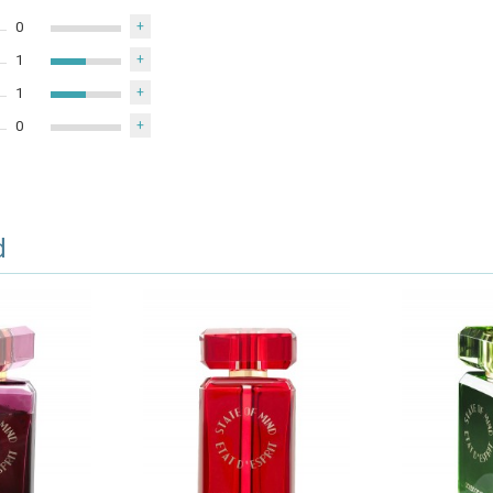
0
+
1
+
1
+
0
+
d