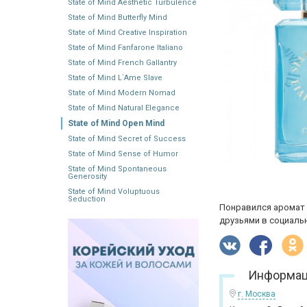
State of Mind Aesthetic Turbulence
State of Mind Butterfly Mind
State of Mind Creative Inspiration
State of Mind Fanfarone Italiano
State of Mind French Gallantry
State of Mind L`Ame Slave
State of Mind Modern Nomad
State of Mind Natural Elegance
State of Mind Open Mind
State of Mind Secret of Success
State of Mind Sense of Humor
State of Mind Spontaneous
Generosity
State of Mind Voluptuous
Seduction
Понравился аромат 
друзьями в социальн
Информац
г. Москва