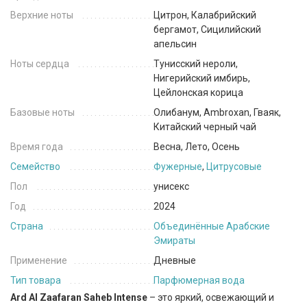
Верхние ноты
Цитрон, Калабрийский
бергамот, Сицилийский
апельсин
Ноты сердца
Тунисский нероли,
Нигерийский имбирь,
Цейлонская корица
Базовые ноты
Олибанум, Ambroxan, Гваяк,
Китайский черный чай
Время года
Весна, Лето, Осень
Семейство
Фужерные
,
Цитрусовые
Пол
унисекс
Год
2024
Страна
Объединённые Арабские
Эмираты
Применение
Дневные
Тип товара
Парфюмерная вода
Ard Al Zaafaran Saheb Intense
– это яркий, освежающий и