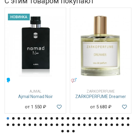
С этим товаром покупают
НОВИНКА
МУЖСКИЕ
УНИСЕКС
AJMAL
ZARKOPERFUME
Ajmal Nomad Noir
ZARKOPERFUME Dreamer
от 1 550
₽
от 5 680
₽