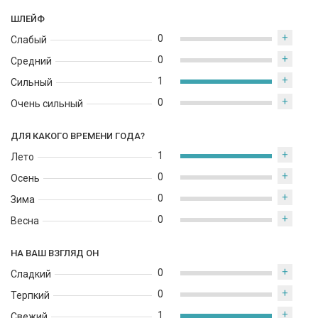
весны, лета и осени, освежая в жаркую погоду и придавая
ШЛЕЙФ
уверенность в более прохладные дни. Стойкий, современный
+
и универсальный – он станет прекрасным выбором как для
0
Слабый
деловой встречи, так и для отдыха.
+
0
Средний
+
1
Сильный
+
0
Очень сильный
ДЛЯ КАКОГО ВРЕМЕНИ ГОДА?
+
1
Лето
+
0
Осень
+
0
Зима
+
0
Весна
НА ВАШ ВЗГЛЯД ОН
+
0
Сладкий
+
0
Терпкий
+
1
Свежий