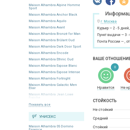
Maison Alhambra Alpine Homme
Sport
Информац
Maison Alhambra Anchor Black
Maison Alhambra Aquilo
г. Москва
Maison Alhambra Avant
Курьер
—
2 - 5 дней
Maison Alhambra Bronzé for Man
Пункт выдачи
—
3 -
Maison Alhambra Brûlant Oud
Почта России
—
,
от
Maison Alhambra Dark Door Sport
Maison Alhambra Encode
ВАШЕ ОТНОШЕНИЕ
Maison Alhambra Ethnic Oud
Maison Alhambra Expose Blanc
0
Maison Alhambra Expose Intense
Maison Alhambra Fortnight
Maison Alhambra Galactic Men
Нравится
Не н
Elixir
Maison Alhambra Jean Lowe
Fraiche
СТОЙКОСТЬ
Показать все
Не стойкий
УНИСЕКС
Средний
Maison Alhambra 05 Domino
Стойкий
Essence