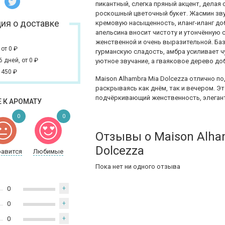
пикантный, слегка пряный акцент, делая
роскошный цветочный букет. Жасмин зву
ия о доставке
кремовую насыщенность, иланг-иланг до
апельсина вносит чистоту и утончённую 
женственной и очень выразительной. Ба
,
от 0
₽
гурманскую сладость, амбра усиливает 
 6 дней,
от 0
₽
уютное звучание, а гваяковое дерево д
 450
₽
Maison Alhambra Mia Dolcezza отлично п
раскрываясь как днём, так и вечером. Э
подчёркивающий женственность, элегант
 К АРОМАТУ
0
0
Отзывы о Maison Alha
Dolcezza
равится
Любимые
Пока нет ни одного отзыва
0
+
0
+
0
+