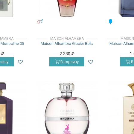
УНИСЕКС
МУЖСКИЕ
HAMBRA
MAISON ALHAMBRA
MAISON
 Monocline 05
Maison Alhambra Glacier Bella
Maison Alhamb
0
₽
2 330
₽
1
зину
В корзину
В