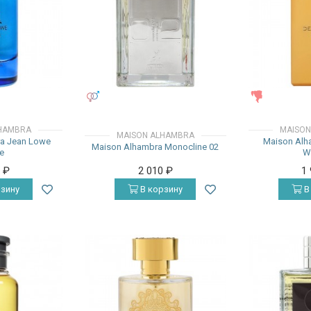
УНИСЕКС
ЖЕНСКИЕ
HAMBRA
MAISON
MAISON ALHAMBRA
a Jean Lowe
Maison Alh
Maison Alhambra Monocline 02
e
W
0
₽
2 010
₽
1
зину
В корзину
В