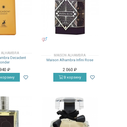
УНИСЕКС
 ALHAMBRA
MAISON ALHAMBRA
ambra Decadent
Maison Alhambra Infini Rose
onder
 940
₽
2 060
₽
 корзину
В корзину