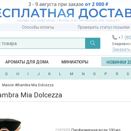
Способы оплаты
Проверить статус посылки
+7 (8
Ежедневно с
Заказать
АРОМАТЫ ДЛЯ ДОМА
МИНИАТЮРЫ
НОВИНКИ 2
G
H
I
J
K
L
M
N
O
P
R
S
Maison Alhambra Mia Dolcezza
ambra Mia Dolcezza
(101335)
Парфюмерная вода 100 мл