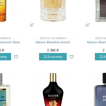
УНИСЕКС
УНИСЕКС
HAMBRA
MAISON ALHAMBRA
MAISON
 Summer Vibes
Maison Alhambra Anarch
Maison Alham
0
₽
2 580
₽
2
зину
В корзину
В