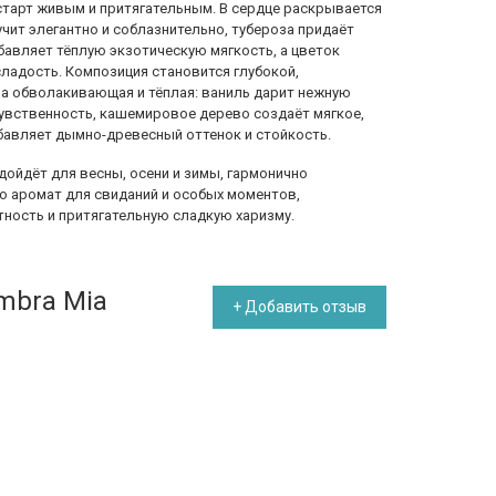
 старт живым и притягательным. В сердце раскрывается
чит элегантно и соблазнительно, тубероза придаёт
бавляет тёплую экзотическую мягкость, а цветок
сладость. Композиция становится глубокой,
за обволакивающая и тёплая: ваниль дарит нежную
чувственность, кашемировое дерево создаёт мягкое,
обавляет дымно-древесный оттенок и стойкость.
одойдёт для весны, осени и зимы, гармонично
то аромат для свиданий и особых моментов,
ность и притягательную сладкую харизму.
mbra Mia
+ Добавить отзыв