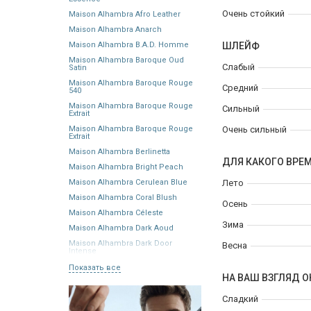
Очень стойкий
Maison Alhambra Afro Leather
Maison Alhambra Anarch
Maison Alhambra B.A.D. Homme
ШЛЕЙФ
Maison Alhambra Baroque Oud
Слабый
Satin
Maison Alhambra Baroque Rouge
Средний
540
Maison Alhambra Baroque Rouge
Сильный
Extrait
Maison Alhambra Baroque Rouge
Очень сильный
Extrait
Maison Alhambra Berlinetta
ДЛЯ КАКОГО ВРЕ
Maison Alhambra Bright Peach
Maison Alhambra Cerulean Blue
Лето
Maison Alhambra Coral Blush
Осень
Maison Alhambra Céleste
Зима
Maison Alhambra Dark Aoud
Maison Alhambra Dark Door
Весна
Intense
Показать все
НА ВАШ ВЗГЛЯД О
Сладкий