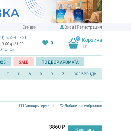
Скидки
Вход
|
Регистрация
00) 555-61-51
0
Корзина
0
 9:00 до 21:00
0
₽
 звонок
025
SALE
ПОДБОР АРОМАТА
T
U
V
X
Y
Z
ВСЕ БРЕНДЫ
Словарь терминов
Добавить в избранное
3860
₽
В корзину