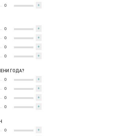
0
+
0
+
0
+
0
+
0
+
МЕНИ ГОДА?
0
+
0
+
0
+
0
+
Н
0
+