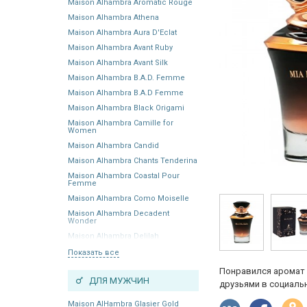
Maison Alhambra Aromatic Rouge
Maison Alhambra Athena
Maison Alhambra Aura D'Eclat
Maison Alhambra Avant Ruby
Maison Alhambra Avant Silk
Maison Alhambra B.A.D. Femme
Maison Alhambra B.A.D Femme
Maison Alhambra Black Origami
Maison Alhambra Camille for
Women
Maison Alhambra Candid
Maison Alhambra Chants Tenderina
Maison Alhambra Coastal Pour
Femme
Maison Alhambra Como Moiselle
Maison Alhambra Decadent
Wonder
Maison Alhambra Delilah
Показать все
Понравился аромат 
ДЛЯ МУЖЧИН
друзьями в социальн
Maison AlHambra Glasier Gold