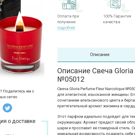
Оплата при
100% Гарантия
получении
качества
подробнее
Описание
Описание Свеча Gloria
№05012
Свеча Gloria Perfume Fleur Narcotique №
? Поделитесь им с
для элегантной, изысканной женщины. Е
ых сетях:
сочетанием апельсинового цвета и берг
притягательный аромат жасмина в сердц
Этот парфюм идеально подойдет для тех,
ия о доставке
окружающих. Аромат придаст своей обл
шарм и прославит ее гламурный стиль. Све
уникальная возможность подарить себе 