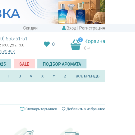
Скидки
Вход
|
Регистрация
00) 555-61-51
0
Корзина
0
 9:00 до 21:00
0
₽
 звонок
025
SALE
ПОДБОР АРОМАТА
T
U
V
X
Y
Z
ВСЕ БРЕНДЫ
Словарь терминов
Добавить в избранное