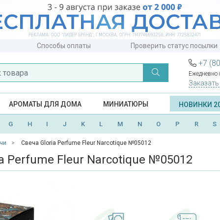
Способы оплаты
Проверить статус посылки
+7 (8
Ежедневно с
Заказать
АРОМАТЫ ДЛЯ ДОМА
МИНИАТЮРЫ
НОВИНКИ 2
G
H
I
J
K
L
M
N
O
P
R
S
чи
Свеча Gloria Perfume Fleur Narcotique №05012
ia Perfume Fleur Narcotique №05012